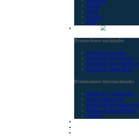
Argentina
Bolivia
Brasil
Ecuador
Perú
Promociones
Promociones nacionales
Promocion Coveñas
Promoción Eje Cafetero
Promoción San Andrés Fi
Promoción Santa Marta
Promociones internacionales
Estado de tu transacción
Pago confirmación
Política de privacidad y tr
Política de Sostenibilidad
Tiquetes
Cotizar
Vuelos
Contactenos