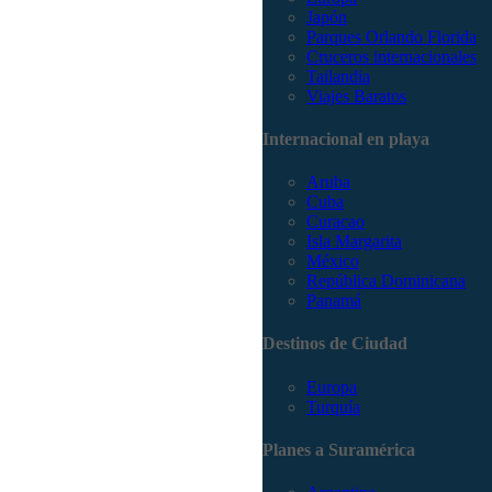
Japón
Parques Orlando Florida
Cruceros internacionales
Tailandia
Viajes Baratos
Internacional en playa
Aruba
Cuba
Curacao
Isla Margarita
México
República Dominicana
Panamá
Destinos de Ciudad
Europa
Turquía
Planes a Suramérica