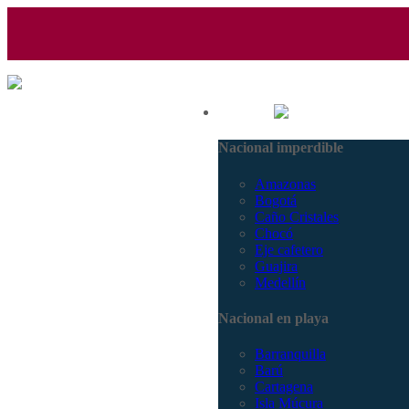
(601) 530 5586 - 3168770630
Nacional
3168785400
Nacional imperdible
Amazonas
Bogotá
Caño Cristales
Chocó
Eje cafetero
Guajira
Medellín
Nacional en playa
Barranquilla
Barú
Cartagena
Isla Múcura