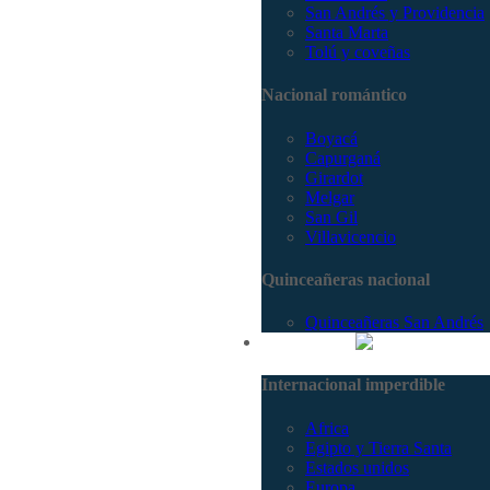
San Andrés y Providencia
Santa Marta
Tolú y coveñas
Nacional romántico
Boyacá
Capurganá
Girardot
Melgar
San Gil
Villavicencio
Quinceañeras nacional
Quinceañeras San Andrés
Internacional
Internacional imperdible
Africa
Egipto y Tierra Santa
Estados unidos
Europa