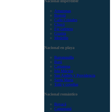
Nacional imperdible
3168785400
Amazonas
Bogotá
Caño Cristales
Chocó
Eje cafetero
Guajira
Medellín
Nacional en playa
Barranquilla
Barú
Cartagena
Isla Múcura
San Andrés y Providencia
Santa Marta
Tolú y coveñas
Nacional romántico
Boyacá
Capurganá