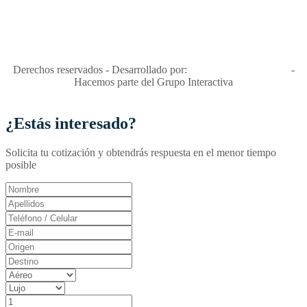
"Viajes Interactiva SAS - Nit 900.460.613-2, amiga de los niños y
niñas y enemiga de su explotación y de su abuso sexual."
Apóyamos la ley 679 que penaliza estos delitos en Colombia"
RNT No. 26346
Derechos reservados - Desarrollado por:
T&T Interactiva S.A.S
-
Hacemos parte del Grupo Interactiva
¿Estás interesado?
Solicita tu cotización y obtendrás respuesta en el menor tiempo
posible