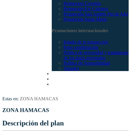
Promocion Coveñas
Promoción Eje Cafetero
Promoción San Andrés Fin de Año
Promoción Santa Marta
Promociones internacionales
Estado de tu transacción
Pago confirmación
Política de privacidad y tratamiento
de los datos personales
Política de Sostenibilidad
Tiquetes
Cotizar
Vuelos
Contactenos
Estas en:
ZONA HAMACAS
ZONA HAMACAS
Descripción del plan