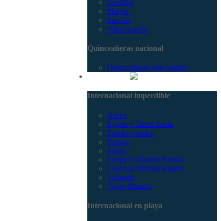
Girardot
Melgar
San Gil
Villavicencio
Quinceañeras nacional
Quinceañeras San Andrés
Internacional
Internacional imperdible
Africa
Egipto y Tierra Santa
Estados unidos
Europa
Japón
Parques Orlando Florida
Cruceros internacionales
Tailandia
Viajes Baratos
Internacional en playa