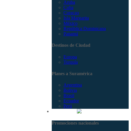
Aruba
Cuba
Curacao
Isla Margarita
México
República Dominicana
Panamá
Destinos de Ciudad
Europa
Turquía
Planes a Suramérica
Argentina
Bolivia
Brasil
Ecuador
Perú
Promociones
Promociones nacionales