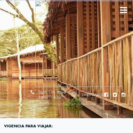
(601) 530 5586 -
3168785400
3168770630
VIGENCIA PARA VIAJAR: