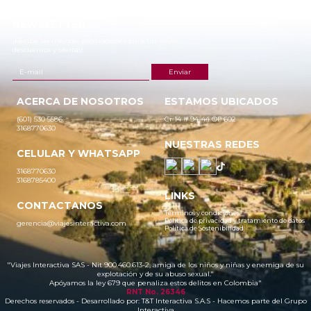
NEWSLETTER
¡Recibe las mejores promociones para tus viajes,
descuentos y ofertas!
ACERCA DE NOSOTROS
ESTAMOS UBICADOS
(601) 530 5586
Cr 14 # 94-44 OF 602
3168770630
NUESTRAS REDES
CELULAR Y WHATSAPP
3168770630
3168785400
LINKS
CONTACTANOS
Términos y condiciones
Política de privacidad y tratamiento de datos
gerencia@viajesinteractiva.com
Política de Sostenibilidad
"Viajes Interactiva SAS - Nit 900.460.613-2, amiga de los niños y niñas y enemiga de su
explotación y de su abuso sexual."
Apóyamos la ley 679 que penaliza estos delitos en Colombia"
RNT No. 26346
Derechos reservados - Desarrollado por:
T&T Interactiva S.A.S
- Hacemos parte del Grupo
Interactiva