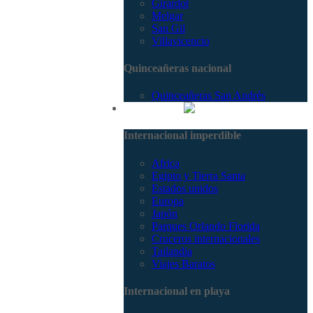
Girardot
Melgar
San Gil
Villavicencio
Quinceañeras nacional
Quinceañeras San Andrés
Internacional
Internacional imperdible
Africa
Egipto y Tierra Santa
Estados unidos
Europa
Japón
Parques Orlando Florida
Cruceros internacionales
Tailandia
Viajes Baratos
Internacional en playa