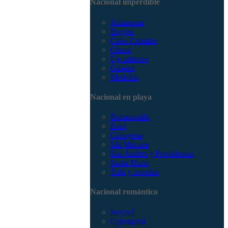
Nacional imperdible
3168785400
Amazonas
Bogotá
Caño Cristales
Chocó
Eje cafetero
Guajira
Medellín
Nacional en playa
Barranquilla
Barú
Cartagena
Isla Múcura
San Andrés y Providencia
Santa Marta
Tolú y coveñas
Nacional romántico
Boyacá
Capurganá