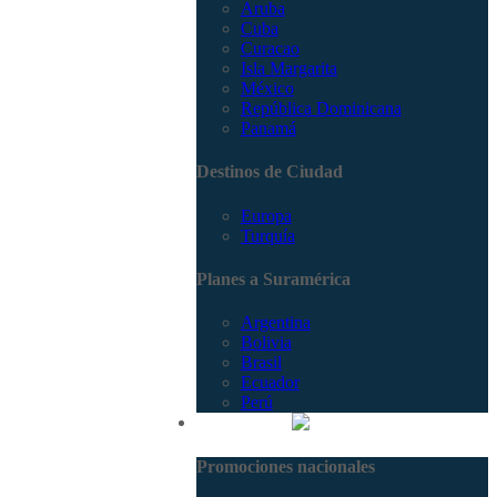
Aruba
Cuba
Curacao
Isla Margarita
México
República Dominicana
Panamá
Destinos de Ciudad
Europa
Turquía
Planes a Suramérica
Argentina
Bolivia
Brasil
Ecuador
Perú
Promociones
Promociones nacionales