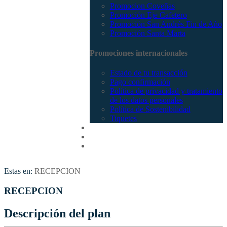
Promocion Coveñas
Promoción Eje Cafetero
Promoción San Andrés Fin de Año
Promoción Santa Marta
Promociones internacionales
Estado de tu transacción
Pago confirmación
Política de privacidad y tratamiento
de los datos personales
Política de Sostenibilidad
Tiquetes
Cotizar
Vuelos
Contactenos
Estas en:
RECEPCION
RECEPCION
Descripción del plan