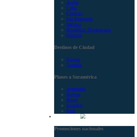
Aruba
Cuba
Curacao
Isla Margarita
México
República Dominicana
Panamá
Destinos de Ciudad
Europa
Turquía
Planes a Suramérica
Argentina
Bolivia
Brasil
Ecuador
Perú
Promociones
Promociones nacionales