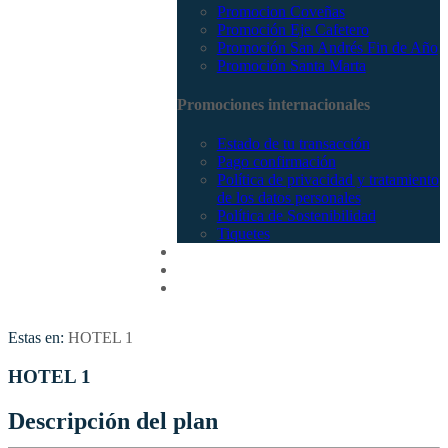
Promocion Coveñas
Promoción Eje Cafetero
Promoción San Andrés Fin de Año
Promoción Santa Marta
Promociones internacionales
Estado de tu transacción
Pago confirmación
Política de privacidad y tratamiento
de los datos personales
Política de Sostenibilidad
Tiquetes
Cotizar
Vuelos
Contactenos
Estas en:
HOTEL 1
HOTEL 1
Descripción del plan