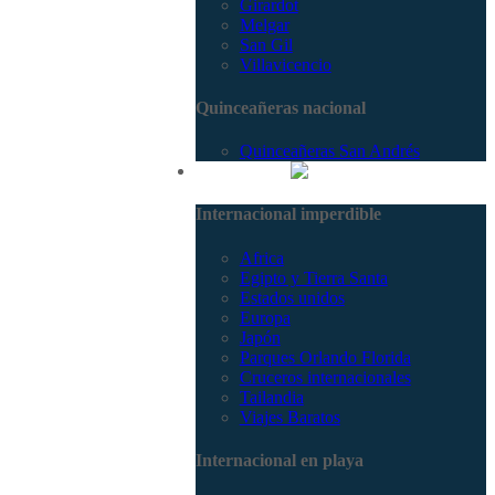
Girardot
Melgar
San Gil
Villavicencio
Quinceañeras nacional
Quinceañeras San Andrés
Internacional
Internacional imperdible
Africa
Egipto y Tierra Santa
Estados unidos
Europa
Japón
Parques Orlando Florida
Cruceros internacionales
Tailandia
Viajes Baratos
Internacional en playa