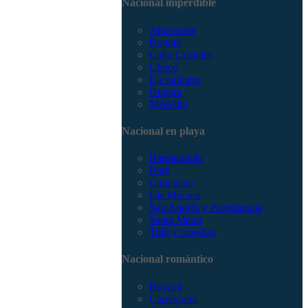
Nacional imperdible
3168785400
Amazonas
Bogotá
Caño Cristales
Chocó
Eje cafetero
Guajira
Medellín
Nacional en playa
Barranquilla
Barú
Cartagena
Isla Múcura
San Andrés y Providencia
Santa Marta
Tolú y coveñas
Nacional romántico
Boyacá
Capurganá