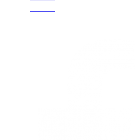
5586
3168785400
3168770630
Nuestras redes