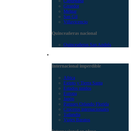
Capurganá
Girardot
Melgar
San Gil
Villavicencio
Quinceañeras nacional
Quinceañeras San Andrés
Internacional
Internacional imperdible
Africa
Egipto y Tierra Santa
Estados unidos
Europa
Japón
Parques Orlando Florida
Cruceros internacionales
Tailandia
Viajes Baratos