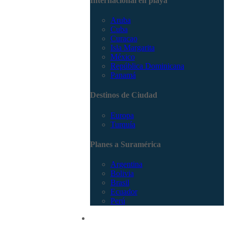
Internacional en playa
Aruba
Cuba
Curacao
Isla Margarita
México
República Dominicana
Panamá
Destinos de Ciudad
Europa
Turquía
Planes a Suramérica
Argentina
Bolivia
Brasil
Ecuador
Perú
Promociones