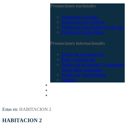
Promociones nacionales
Promocion Coveñas
Promoción Eje Cafetero
Promoción San Andrés Fin de Año
Promoción Santa Marta
Promociones internacionales
Estado de tu transacción
Pago confirmación
Política de privacidad y tratamiento
de los datos personales
Política de Sostenibilidad
Tiquetes
Cotizar
Vuelos
Contactenos
Estas en:
HABITACION 2
HABITACION 2