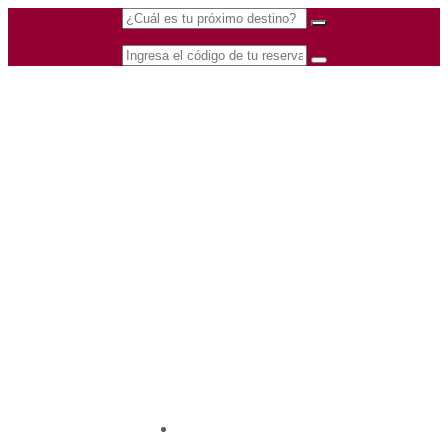
(601) 530 5586 -
Nacional
3168770630