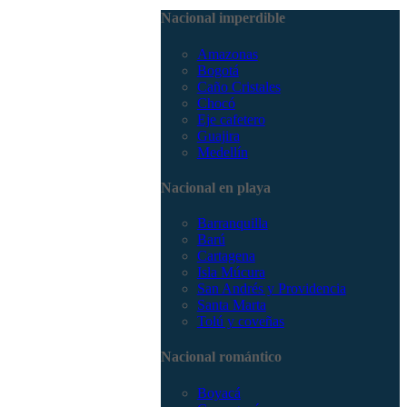
3168785400
Nacional imperdible
Amazonas
Bogotá
Caño Cristales
Chocó
Eje cafetero
Guajira
Medellín
Nacional en playa
Barranquilla
Barú
Cartagena
Isla Múcura
San Andrés y Providencia
Santa Marta
Tolú y coveñas
Nacional romántico
Boyacá