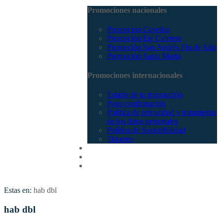
Promociones nacionales
Promocion Coveñas
Promoción Eje Cafetero
Promoción San Andrés Fin de Año
Promoción Santa Marta
Promociones internacionales
Estado de tu transacción
Pago confirmación
Política de privacidad y tratamiento
de los datos personales
Política de Sostenibilidad
Tiquetes
Cotizar
Vuelos
Contactenos
Estas en:
hab dbl
hab dbl