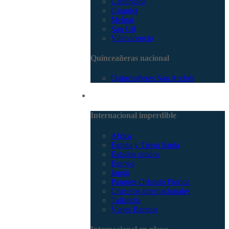
Capurganá
Girardot
Melgar
San Gil
Villavicencio
Quinceañeras nacional
Quinceañeras San Andrés
Internacional
Internacional imperdible
Africa
Egipto y Tierra Santa
Estados unidos
Europa
Japón
Parques Orlando Florida
Cruceros internacionales
Tailandia
Viajes Baratos