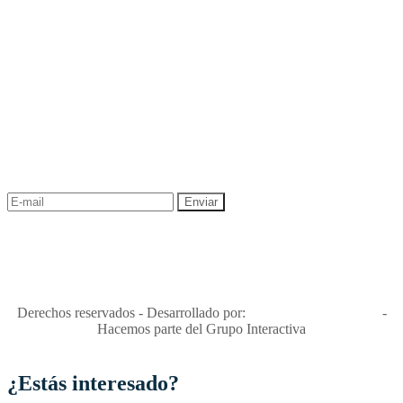
NEWSLETTER
¡Recibe las mejores promociones para tus viajes,
descuentos y ofertas!
"Viajes Interactiva SAS - Nit 900.460.613-2, amiga de los niños y
niñas y enemiga de su explotación y de su abuso sexual."
Apóyamos la ley 679 que penaliza estos delitos en Colombia"
RNT No. 26346
Derechos reservados - Desarrollado por:
T&T Interactiva S.A.S
-
Hacemos parte del Grupo Interactiva
¿Estás interesado?