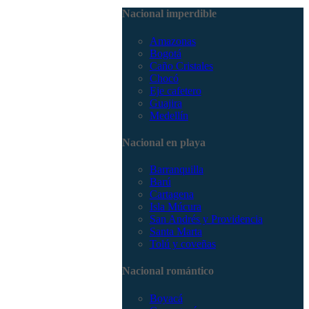
3168785400
Nacional imperdible
Amazonas
Bogotá
Caño Cristales
Chocó
Eje cafetero
Guajira
Medellín
Nacional en playa
Barranquilla
Barú
Cartagena
Isla Múcura
San Andrés y Providencia
Santa Marta
Tolú y coveñas
Nacional romántico
Boyacá