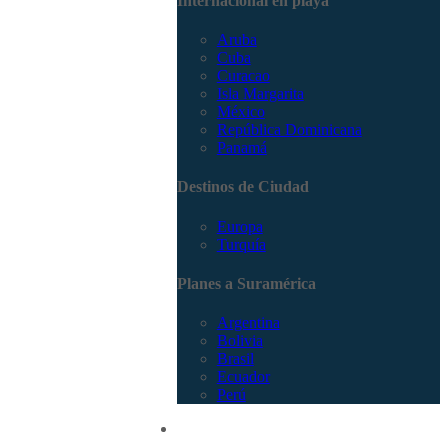
Internacional en playa
Aruba
Cuba
Curacao
Isla Margarita
México
República Dominicana
Panamá
Destinos de Ciudad
Europa
Turquía
Planes a Suramérica
Argentina
Bolivia
Brasil
Ecuador
Perú
Promociones