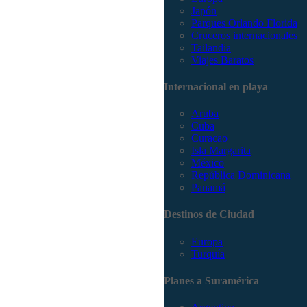
Japón
Parques Orlando Florida
Cruceros internacionales
Tailandia
Viajes Baratos
Internacional en playa
Aruba
Cuba
Curacao
Isla Margarita
México
República Dominicana
Panamá
Destinos de Ciudad
Europa
Turquía
Planes a Suramérica