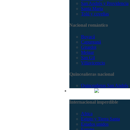
San Andrés y Providencia
Santa Marta
Tolú y coveñas
Nacional romántico
Boyacá
Capurganá
Girardot
Melgar
San Gil
Villavicencio
Quinceañeras nacional
Quinceañeras San Andrés
Internacional
Internacional imperdible
Africa
Egipto y Tierra Santa
Estados unidos
Europa