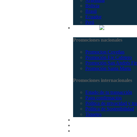
Argentina
Bolivia
Brasil
Ecuador
Perú
Promociones
Promociones nacionales
Promocion Coveñas
Promoción Eje Cafetero
Promoción San Andrés Fi
Promoción Santa Marta
Promociones internacionales
Estado de tu transacción
Pago confirmación
Política de privacidad y tr
Política de Sostenibilidad
Tiquetes
Cotizar
Vuelos
Contactenos