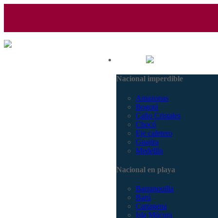
(601) 530 5586 - 3168770630
Nacional
3168785400
Nacional imperdible
Amazonas
Bogotá
Caño Cristales
Chocó
Eje cafetero
Guajira
Medellín
Nacional en playa
Barranquilla
Barú
Cartagena
Isla Múcura