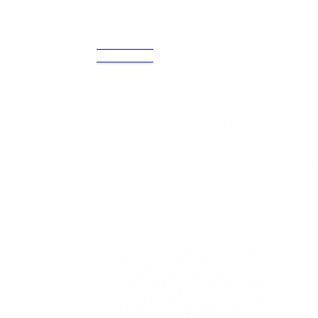
¡Encuentra tu propio lugar en el Mundo!
Acerca de
CELULAR Y WHATSAPP
nosotros
3168770630
(601) 530 5586
3168785400
3168770630
Nuestras redes