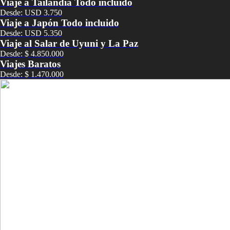
Viaje a Tailandia Todo incluido
Desde: USD 3.750
Viaje a Japón Todo incluido
Desde: USD 5.350
Viaje al Salar de Uyuni y La Paz
Desde: $ 4.850.000
Viajes Baratos
Desde: $ 1.470.000