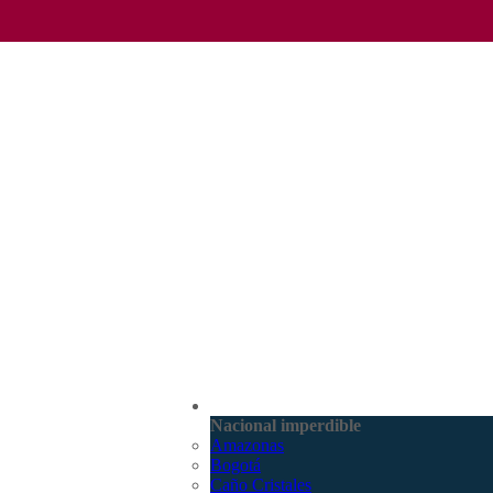
(601) 530 5586 - 3168770630
Nacional
3168785400
Nacional imperdible
Amazonas
Bogotá
Caño Cristales