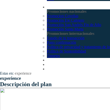
Promociones
Promociones nacionales
Promocion Coveñas
Promoción Eje Cafetero
Promoción San Andrés Fin de Año
Promoción Santa Marta
Promociones internacionales
Estado de tu transacción
Pago confirmación
Política de privacidad y tratamiento de l
Política de Sostenibilidad
Tiquetes
Cotizar
Vuelos
Contactenos
Estas en:
experience
experience
Descripción del plan