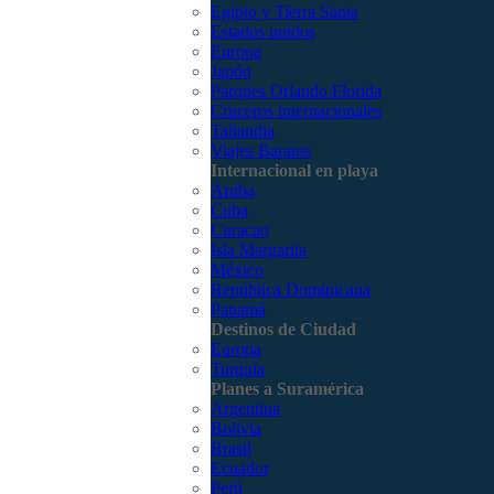
Egipto y Tierra Santa
Estados unidos
Europa
Japón
Parques Orlando Florida
Cruceros internacionales
Tailandia
Viajes Baratos
Internacional en playa
Aruba
Cuba
Curacao
Isla Margarita
México
República Dominicana
Panamá
Destinos de Ciudad
Europa
Turquía
Planes a Suramérica
Argentina
Bolivia
Brasil
Ecuador
Perú