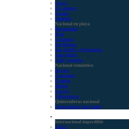
Chocó
Eje cafetero
Guajira
Medellín
Nacional en playa
Barranquilla
Barú
Cartagena
Isla Múcura
San Andrés y Providencia
Santa Marta
Tolú y coveñas
Nacional romántico
Boyacá
Capurganá
Girardot
Melgar
San Gil
Villavicencio
Quinceañeras nacional
Quinceañeras San Andrés
Internacional
Internacional imperdible
Africa