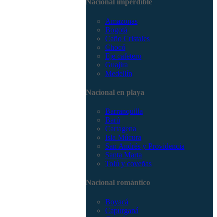
Nacional imperdible
3168785400
Amazonas
Bogotá
Caño Cristales
Chocó
Eje cafetero
Guajira
Medellín
Nacional en playa
Barranquilla
Barú
Cartagena
Isla Múcura
San Andrés y Providencia
Santa Marta
Tolú y coveñas
Nacional romántico
Boyacá
Capurganá