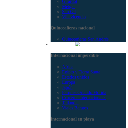
Girardot
Melgar
San Gil
Villavicencio
Quinceañeras nacional
Quinceañeras San Andrés
Internacional
Internacional imperdible
Africa
Egipto y Tierra Santa
Estados unidos
Europa
Japón
Parques Orlando Florida
Cruceros internacionales
Tailandia
Viajes Baratos
Internacional en playa