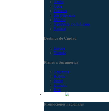
Aruba
Cuba
Curacao
Isla Margarita
México
República Dominicana
Panamá
Destinos de Ciudad
Europa
Turquía
Planes a Suramérica
Argentina
Bolivia
Brasil
Ecuador
Perú
Promociones
Promociones nacionales