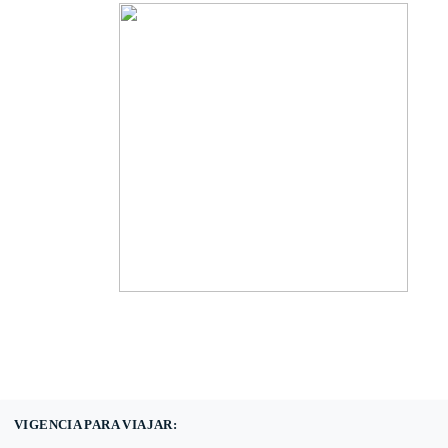
(601) 530 5586 -
3168785400
3168770630
VIGENCIA PARA VIAJAR: