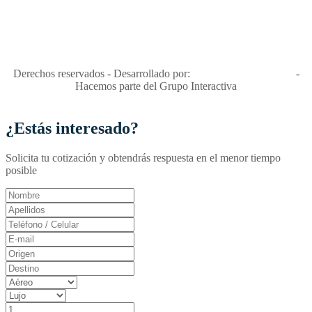
"Viajes Interactiva SAS - Nit 900.460.613-2, amiga de los niños y
niñas y enemiga de su explotación y de su abuso sexual."
Apóyamos la ley 679 que penaliza estos delitos en Colombia"
RNT No. 26346
Derechos reservados - Desarrollado por:
T&T Interactiva S.A.S
-
Hacemos parte del Grupo Interactiva
¿Estás interesado?
Solicita tu cotización y obtendrás respuesta en el menor tiempo
posible