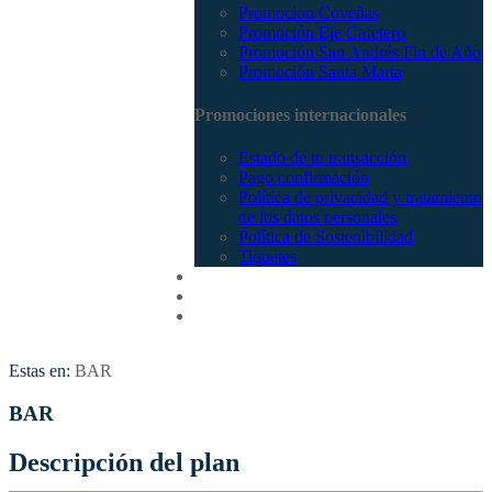
Promocion Coveñas
Promoción Eje Cafetero
Promoción San Andrés Fin de Año
Promoción Santa Marta
Promociones internacionales
Estado de tu transacción
Pago confirmación
Política de privacidad y tratamiento
de los datos personales
Política de Sostenibilidad
Tiquetes
Cotizar
Vuelos
Contactenos
Estas en:
BAR
BAR
Descripción del plan