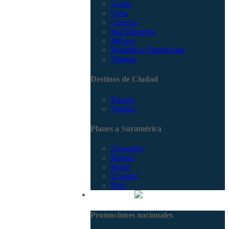
Aruba
Cuba
Curacao
Isla Margarita
México
República Dominicana
Panamá
Destinos de Ciudad
Europa
Turquía
Planes a Suramérica
Argentina
Bolivia
Brasil
Ecuador
Perú
Promociones
Promociones nacionales