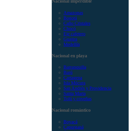
Nacional imperdible
3168785400
Amazonas
Bogotá
Caño Cristales
Chocó
Eje cafetero
Guajira
Medellín
Nacional en playa
Barranquilla
Barú
Cartagena
Isla Múcura
San Andrés y Providencia
Santa Marta
Tolú y coveñas
Nacional romántico
Boyacá
Capurganá