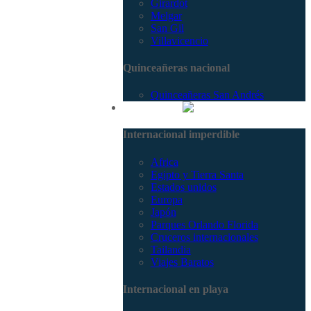
Girardot
Melgar
San Gil
Villavicencio
Quinceañeras nacional
Quinceañeras San Andrés
Internacional
Internacional imperdible
Africa
Egipto y Tierra Santa
Estados unidos
Europa
Japón
Parques Orlando Florida
Cruceros internacionales
Tailandia
Viajes Baratos
Internacional en playa