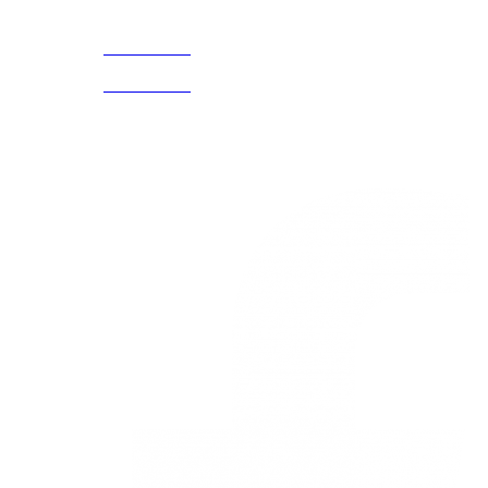
CELULAR Y WHATSAPP
nosotros
3168770630
(601) 530
5586
3168785400
3168770630
Nuestras redes