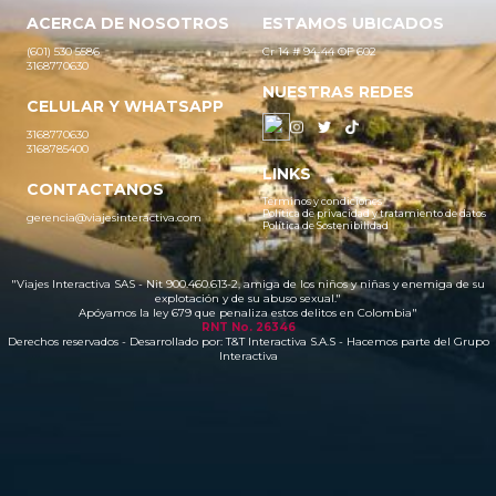
ACERCA DE NOSOTROS
ESTAMOS UBICADOS
(601) 530 5586
Cr 14 # 94-44 OF 602
3168770630
NUESTRAS REDES
CELULAR Y WHATSAPP
3168770630
3168785400
LINKS
CONTACTANOS
Términos y condiciones
Política de privacidad y tratamiento de datos
gerencia@viajesinteractiva.com
Política de Sostenibilidad
"Viajes Interactiva SAS - Nit 900.460.613-2, amiga de los niños y niñas y enemiga de su
explotación y de su abuso sexual."
Apóyamos la ley 679 que penaliza estos delitos en Colombia"
RNT No. 26346
Derechos reservados - Desarrollado por:
T&T Interactiva S.A.S
- Hacemos parte del Grupo
Interactiva