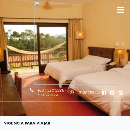
(601) 530 5586 -
3168785400
3168770630
VIGENCIA PARA VIAJAR: