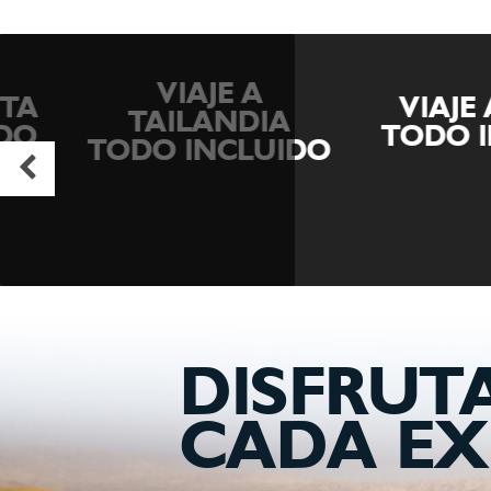
VIAJE A
VIAJE A J
TAILANDIA
TODO INCL
TODO INCLUIDO
DISFRUT
CADA EX