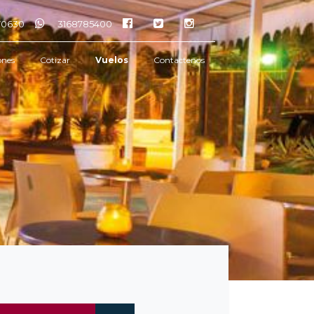
770630
3168785400
ones
Cotizar
Vuelos
Contactenos