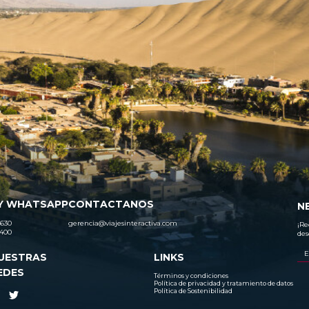
Y WHATSAPP
CONTACTANOS
N
630
gerencia@viajesinteractiva.com
¡Re
400
des
UESTRAS
LINKS
EDES
Términos y condiciones
Política de privacidad y tratamiento de datos
Política de Sostenibilidad