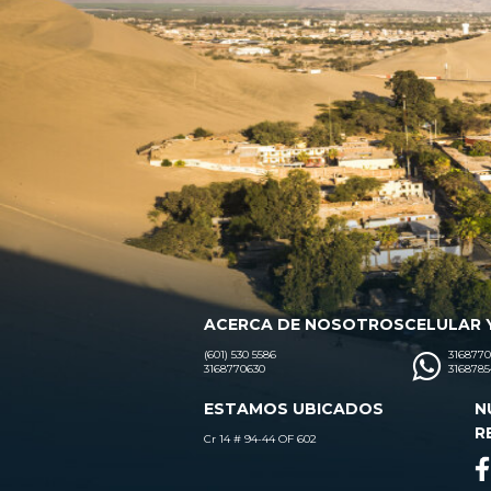
ACERCA DE NOSOTROS
CELULAR 
(601) 530 5586
3168770
3168770630
3168785
ESTAMOS UBICADOS
N
R
Cr 14 # 94-44 OF 602