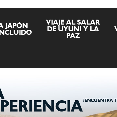
VIAJE AL SALAR
APÓN
DE UYUNI Y LA
VIAJ
UIDO
PAZ
A
¡ENCUENTRA T
PERIENCIA