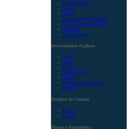
Estados unidos
Europa
Japón
Parques Orlando Florida
Cruceros internacionales
Tailandia
Viajes Baratos
Internacional en playa
Aruba
Cuba
Curacao
Isla Margarita
México
República Dominicana
Panamá
Destinos de Ciudad
Europa
Turquía
Planes a Suramérica