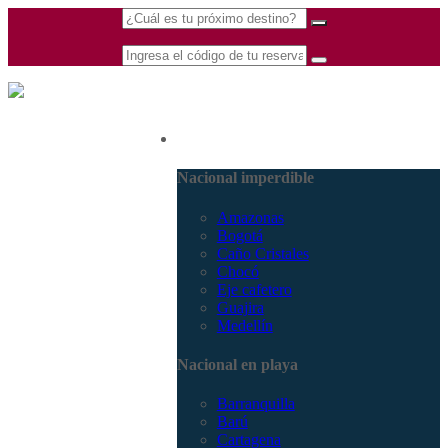
(601) 530 5586 -
Nacional
3168770630
3168785400
Nacional imperdible
Amazonas
Bogotá
Caño Cristales
Chocó
Eje cafetero
Guajira
Medellín
Nacional en playa
Barranquilla
Barú
Cartagena