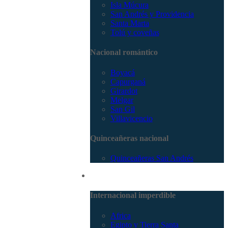
Isla Múcura
San Andrés y Providencia
Santa Marta
Tolú y coveñas
Nacional romántico
Boyacá
Capurganá
Girardot
Melgar
San Gil
Villavicencio
Quinceañeras nacional
Quinceañeras San Andrés
Internacional
Internacional imperdible
Africa
Egipto y Tierra Santa