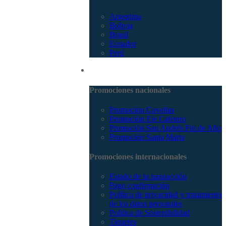
Argentina
Bolivia
Brasil
Ecuador
Perú
Promociones
Promociones nacionales
Promocion Coveñas
Promoción Eje Cafetero
Promoción San Andrés Fin de Año
Promoción Santa Marta
Promociones internacionales
Estado de tu transacción
Pago confirmación
Política de privacidad y tratamiento
de los datos personales
Política de Sostenibilidad
Tiquetes