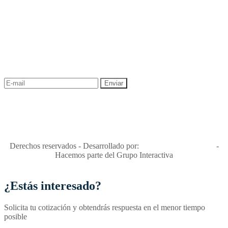
NEWSLETTER
¡Recibe las mejores promociones para tus viajes,
descuentos y ofertas!
"Viajes Interactiva SAS - Nit 900.460.613-2, amiga de los niños y
niñas y enemiga de su explotación y de su abuso sexual."
Apóyamos la ley 679 que penaliza estos delitos en Colombia"
RNT No. 26346
Derechos reservados - Desarrollado por:
T&T Interactiva S.A.S
-
Hacemos parte del Grupo Interactiva
¿Estás interesado?
Solicita tu cotización y obtendrás respuesta en el menor tiempo
posible