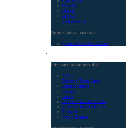
Capurganá
Girardot
Melgar
San Gil
Villavicencio
Quinceañeras nacional
Quinceañeras San Andrés
Internacional
Internacional imperdible
Africa
Egipto y Tierra Santa
Estados unidos
Europa
Japón
Parques Orlando Florida
Cruceros internacionales
Tailandia
Viajes Baratos