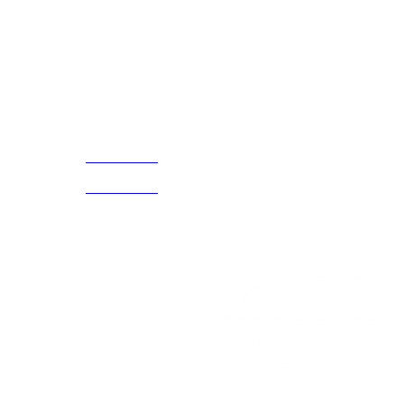
Cada Experiencia
¡Encuentra tu propio lugar en el Mundo!
Acerca de
CELULAR Y WHATSAPP
nosotros
3168770630
(601) 530
5586
3168785400
3168770630
Nuestras redes