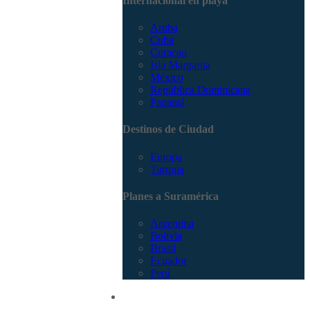
Internacional en playa
Aruba
Cuba
Curacao
Isla Margarita
México
República Dominicana
Panamá
Destinos de Ciudad
Europa
Turquía
Planes a Suramérica
Argentina
Bolivia
Brasil
Ecuador
Perú
Promociones