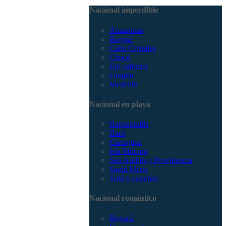
3168785400
Nacional imperdible
Amazonas
Bogotá
Caño Cristales
Chocó
Eje cafetero
Guajira
Medellín
Nacional en playa
Barranquilla
Barú
Cartagena
Isla Múcura
San Andrés y Providencia
Santa Marta
Tolú y coveñas
Nacional romántico
Boyacá