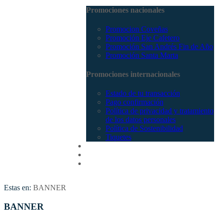
Promociones nacionales
Promocion Coveñas
Promoción Eje Cafetero
Promoción San Andrés Fin de Año
Promoción Santa Marta
Promociones internacionales
Estado de tu transacción
Pago confirmación
Política de privacidad y tratamiento
de los datos personales
Política de Sostenibilidad
Tiquetes
Cotizar
Vuelos
Contactenos
Estas en:
BANNER
BANNER