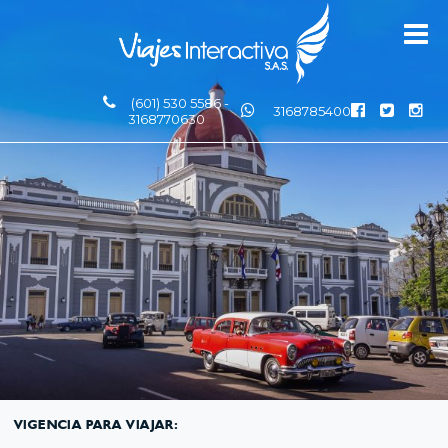
(601) 530 5586 -
3168785400
3168770630
VIGENCIA PARA VIAJAR: