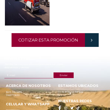
COTIZAR ESTA PROMOCIÓN
NEWSLETTER
¡Recibe las mejores promociones para tus viajes,
descuentos y ofertas!
ACERCA DE NOSOTROS
ESTAMOS UBICADOS
(601) 530 5586
Cr 14 # 94-44 OF 602
3168770630
NUESTRAS REDES
CELULAR Y WHATSAPP