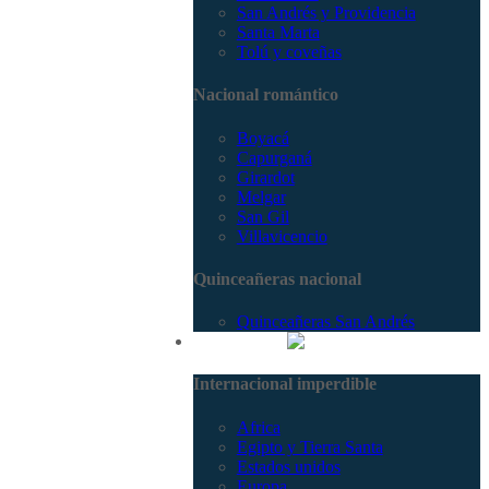
San Andrés y Providencia
Santa Marta
Tolú y coveñas
Nacional romántico
Boyacá
Capurganá
Girardot
Melgar
San Gil
Villavicencio
Quinceañeras nacional
Quinceañeras San Andrés
Internacional
Internacional imperdible
Africa
Egipto y Tierra Santa
Estados unidos
Europa