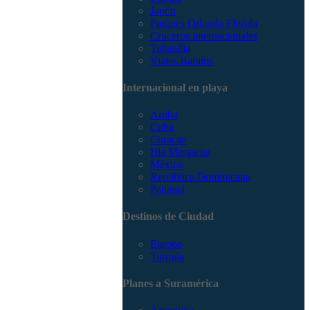
Japón
Parques Orlando Florida
Cruceros internacionales
Tailandia
Viajes Baratos
Internacional en playa
Aruba
Cuba
Curacao
Isla Margarita
México
República Dominicana
Panamá
Destinos de Ciudad
Europa
Turquía
Planes a Suramérica