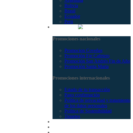
Argentina
Bolivia
Brasil
Ecuador
Perú
Promociones
Promociones nacionales
Promocion Coveñas
Promoción Eje Cafetero
Promoción San Andrés Fin de Año
Promoción Santa Marta
Promociones internacionales
Estado de tu transacción
Pago confirmación
Política de privacidad y tratamiento
de los datos personales
Política de Sostenibilidad
Tiquetes
Cotizar
Vuelos
Contactenos