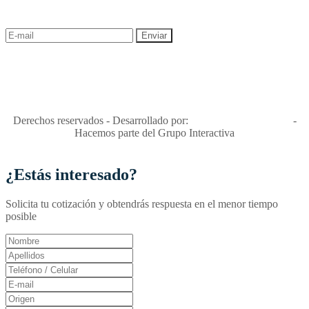
descuentos y ofertas!
"Viajes Interactiva SAS - Nit 900.460.613-2, amiga de los niños y
niñas y enemiga de su explotación y de su abuso sexual."
Apóyamos la ley 679 que penaliza estos delitos en Colombia"
RNT No. 26346
Derechos reservados - Desarrollado por:
T&T Interactiva S.A.S
-
Hacemos parte del Grupo Interactiva
¿Estás interesado?
Solicita tu cotización y obtendrás respuesta en el menor tiempo
posible