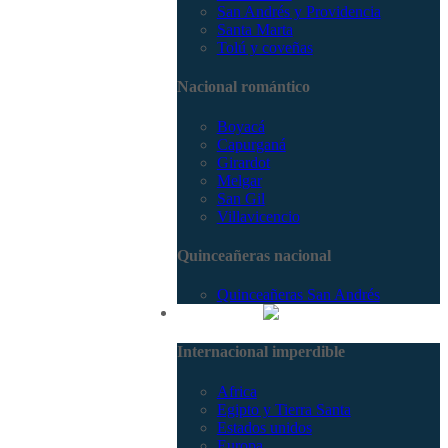
San Andrés y Providencia
Santa Marta
Tolú y coveñas
Nacional romántico
Boyacá
Capurganá
Girardot
Melgar
San Gil
Villavicencio
Quinceañeras nacional
Quinceañeras San Andrés
Internacional
Internacional imperdible
Africa
Egipto y Tierra Santa
Estados unidos
Europa