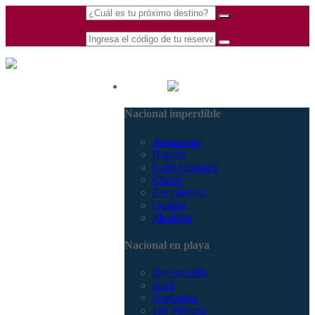
(601) 530 5586 -
Nacional
3168770630
Nacional imperdible
3168785400
Amazonas
Bogotá
Caño Cristales
Chocó
Eje cafetero
Guajira
Medellín
Nacional en playa
Barranquilla
Barú
Cartagena
Isla Múcura