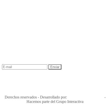
NEWSLETTER
¡Recibe las mejores promociones para tus viajes,
descuentos y ofertas!
"Viajes Interactiva SAS - Nit 900.460.613-2, amiga de los niños y
niñas y enemiga de su explotación y de su abuso sexual."
Apóyamos la ley 679 que penaliza estos delitos en Colombia"
RNT No. 26346
Derechos reservados - Desarrollado por:
T&T Interactiva S.A.S
-
Hacemos parte del Grupo Interactiva