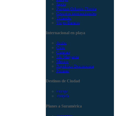
Japón
Parques Orlando Florida
Cruceros internacionales
Tailandia
Viajes Baratos
Internacional en playa
Aruba
Cuba
Curacao
Isla Margarita
México
República Dominicana
Panamá
Destinos de Ciudad
Europa
Turquía
Planes a Suramérica