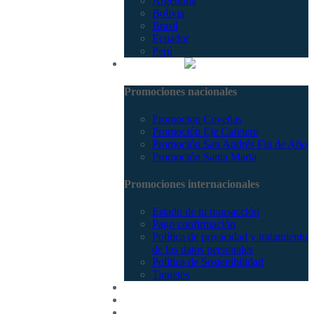
Argentina
Bolivia
Brasil
Ecuador
Perú
Promociones
Promociones nacionales
Promocion Coveñas
Promoción Eje Cafetero
Promoción San Andrés Fin de Año
Promoción Santa Marta
Promociones internacionales
Estado de tu transacción
Pago confirmación
Política de privacidad y tratamiento
de los datos personales
Política de Sostenibilidad
Tiquetes
Cotizar
Vuelos
Contactenos