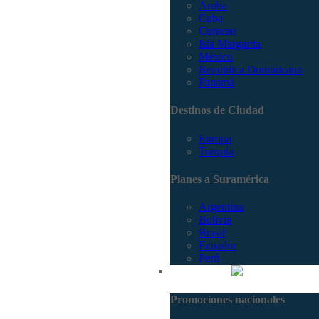
Aruba
Cuba
Curacao
Isla Margarita
México
República Dominicana
Panamá
Destinos de Ciudad
Europa
Turquía
Planes a Suramérica
Argentina
Bolivia
Brasil
Ecuador
Perú
Promociones
Promociones nacionales