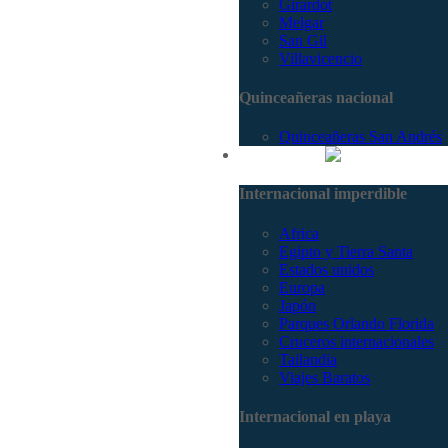
Girardot
Melgar
San Gil
Villavicencio
Quinceañeras nacional
Quinceañeras San Andrés
Internacional
Internacional imperdible
Africa
Egipto y Tierra Santa
Estados unidos
Europa
Japón
Parques Orlando Florida
Cruceros internacionales
Tailandia
Viajes Baratos
Internacional en playa