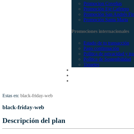
Promocion Coveñas
Promoción Eje Cafetero
Promoción San Andrés Fi
Promoción Santa Marta
Promociones internacionales
Estado de tu transacción
Pago confirmación
Política de privacidad y tr
Política de Sostenibilidad
Tiquetes
Cotizar
Vuelos
Contactenos
Estas en:
black-friday-web
black-friday-web
Descripción del plan