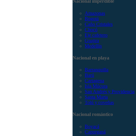
Nacional imperdible
Amazonas
Bogotá
Caño Cristales
Chocó
Eje cafetero
Guajira
Medellín
Nacional en playa
Barranquilla
Barú
Cartagena
Isla Múcura
San Andrés y Providencia
Santa Marta
Tolú y coveñas
Nacional romántico
Boyacá
Capurganá