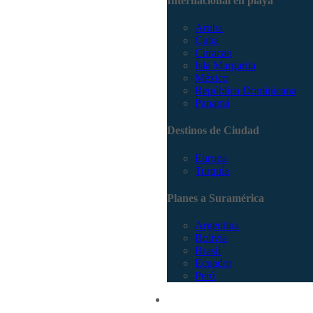
Internacional en playa
Aruba
Cuba
Curacao
Isla Margarita
México
República Dominicana
Panamá
Destinos de Ciudad
Europa
Turquía
Planes a Suramérica
Argentina
Bolivia
Brasil
Ecuador
Perú
Promociones