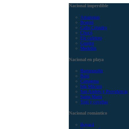
Nacional imperdible
Amazonas
Bogotá
Caño Cristales
Chocó
Eje cafetero
Guajira
Medellín
Nacional en playa
Barranquilla
Barú
Cartagena
Isla Múcura
San Andrés y Providencia
Santa Marta
Tolú y coveñas
Nacional romántico
Boyacá