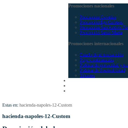
Promociones nacionales
Promocion Coveñas
Promoción Eje Cafetero
Promoción San Andrés Fi
Promoción Santa Marta
Promociones internacionales
Estado de tu transacción
Pago confirmación
Política de privacidad y tr
Política de Sostenibilidad
Tiquetes
Cotizar
Vuelos
Contactenos
Estas en:
hacienda-napoles-12-Custom
hacienda-napoles-12-Custom