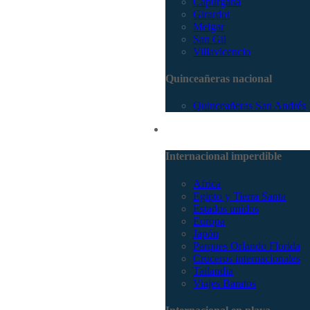
Capurganá
Girardot
Melgar
San Gil
Villavicencio
Quinceañeras nacional
Quinceañeras San Andrés
Internacional
Internacional imperdible
Africa
Egipto y Tierra Santa
Estados unidos
Europa
Japón
Parques Orlando Florida
Cruceros internacionales
Tailandia
Viajes Baratos