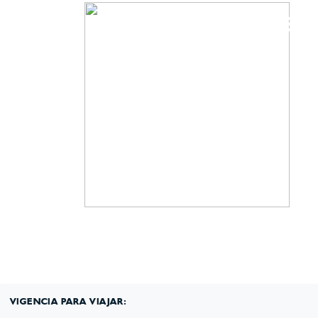
(601) 530 5586 -
3168785400
3168770630
VIGENCIA PARA VIAJAR: