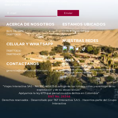
¡Recibe las mejores promociones para tus viajes,
descuentos y ofertas!
ACERCA DE NOSOTROS
ESTAMOS UBICADOS
(601) 530 5586
Cr 14 # 94-44 OF 602
3168770630
NUESTRAS REDES
CELULAR Y WHATSAPP
3168770630
3168785400
LINKS
CONTACTANOS
Términos y condiciones
Política de privacidad y tratamiento de datos
gerencia@viajesinteractiva.com
Política de Sostenibilidad
"Viajes Interactiva SAS - Nit 900.460.613-2, amiga de los niños y niñas y enemiga de su
explotación y de su abuso sexual."
Apóyamos la ley 679 que penaliza estos delitos en Colombia"
RNT No. 26346
Derechos reservados - Desarrollado por:
T&T Interactiva S.A.S
- Hacemos parte del Grupo
Interactiva