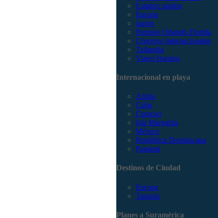
Estados unidos
Europa
Japón
Parques Orlando Florida
Cruceros internacionales
Tailandia
Viajes Baratos
Internacional en playa
Aruba
Cuba
Curacao
Isla Margarita
México
República Dominicana
Panamá
Destinos de Ciudad
Europa
Turquía
Planes a Suramérica