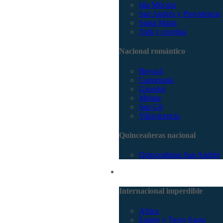
Isla Múcura
San Andrés y Providencia
Santa Marta
Tolú y coveñas
Nacional romántico
Boyacá
Capurganá
Girardot
Melgar
San Gil
Villavicencio
Quinceañeras nacional
Quinceañeras San Andrés
Internacional
Internacional imperdible
Africa
Egipto y Tierra Santa