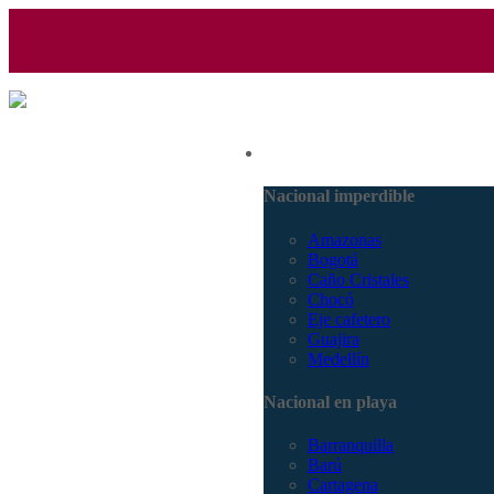
(601) 530 5586 - 3168770630
Nacional
3168785400
Nacional imperdible
Amazonas
Bogotá
Caño Cristales
Chocó
Eje cafetero
Guajira
Medellín
Nacional en playa
Barranquilla
Barú
Cartagena