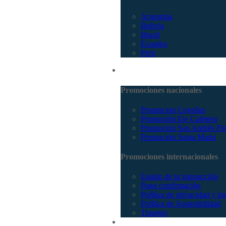
Argentina
Bolivia
Brasil
Ecuador
Perú
Promociones
Promociones nacionales
Promocion Coveñas
Promoción Eje Cafetero
Promoción San Andrés Fi
Promoción Santa Marta
Promociones internacionales
Estado de tu transacción
Pago confirmación
Política de privacidad y tr
Política de Sostenibilidad
Tiquetes
Cotizar