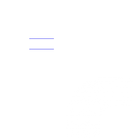
¡Encuentra tu propio lugar en el Mundo!
Acerca de
CELULAR Y WHATSAPP
nosotros
3168770630
(601) 530
5586
3168785400
3168770630
Nuestras redes