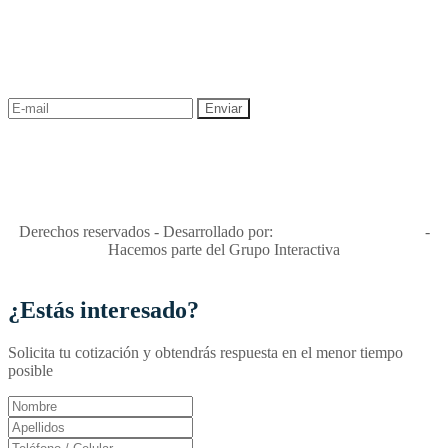
¡Recibe las mejores promociones para tus viajes,
descuentos y ofertas!
"Viajes Interactiva SAS - Nit 900.460.613-2, amiga de los niños y
niñas y enemiga de su explotación y de su abuso sexual."
Apóyamos la ley 679 que penaliza estos delitos en Colombia"
RNT No. 26346
Derechos reservados - Desarrollado por:
T&T Interactiva S.A.S
-
Hacemos parte del Grupo Interactiva
¿Estás interesado?
Solicita tu cotización y obtendrás respuesta en el menor tiempo
posible