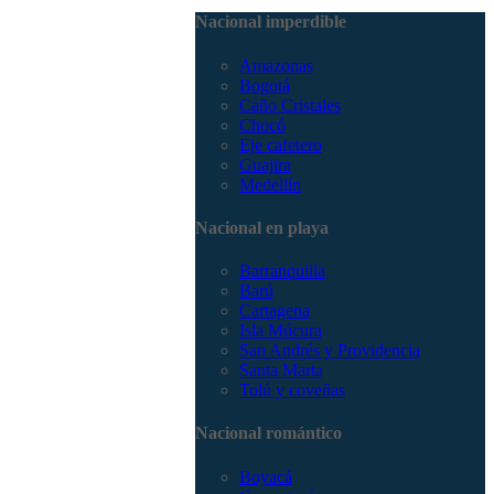
3168785400
Nacional imperdible
Amazonas
Bogotá
Caño Cristales
Chocó
Eje cafetero
Guajira
Medellín
Nacional en playa
Barranquilla
Barú
Cartagena
Isla Múcura
San Andrés y Providencia
Santa Marta
Tolú y coveñas
Nacional romántico
Boyacá