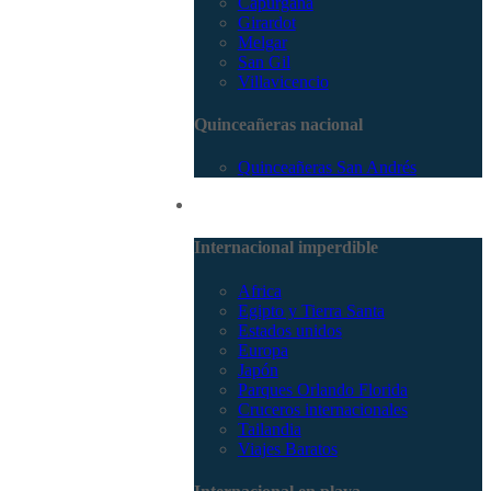
Capurganá
Girardot
Melgar
San Gil
Villavicencio
Quinceañeras nacional
Quinceañeras San Andrés
Internacional
Internacional imperdible
Africa
Egipto y Tierra Santa
Estados unidos
Europa
Japón
Parques Orlando Florida
Cruceros internacionales
Tailandia
Viajes Baratos