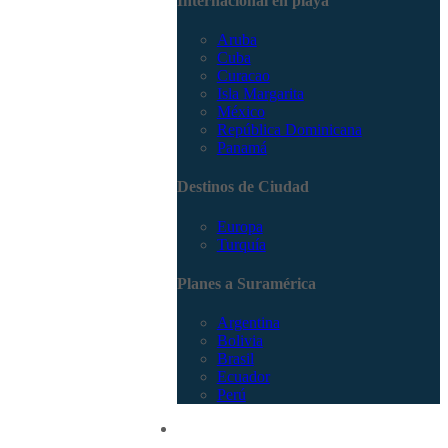
Internacional en playa
Aruba
Cuba
Curacao
Isla Margarita
México
República Dominicana
Panamá
Destinos de Ciudad
Europa
Turquía
Planes a Suramérica
Argentina
Bolivia
Brasil
Ecuador
Perú
Promociones