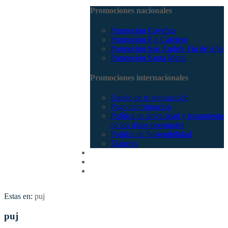
Promociones nacionales
Promocion Coveñas
Promoción Eje Cafetero
Promoción San Andrés Fin de Año
Promoción Santa Marta
Promociones internacionales
Estado de tu transacción
Pago confirmación
Política de privacidad y tratamiento
de los datos personales
Política de Sostenibilidad
Tiquetes
Cotizar
Vuelos
Contactenos
Estas en:
puj
puj