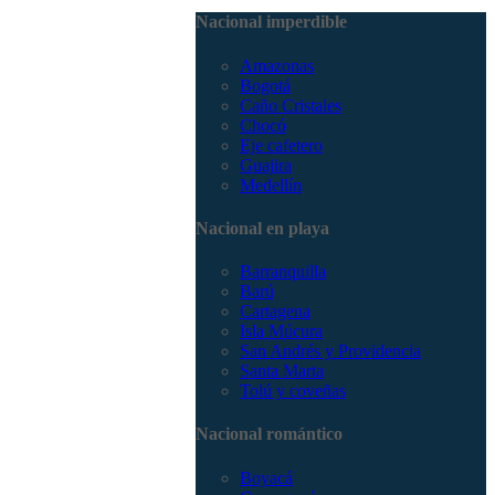
3168785400
Nacional imperdible
Amazonas
Bogotá
Caño Cristales
Chocó
Eje cafetero
Guajira
Medellín
Nacional en playa
Barranquilla
Barú
Cartagena
Isla Múcura
San Andrés y Providencia
Santa Marta
Tolú y coveñas
Nacional romántico
Boyacá