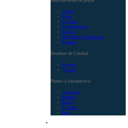
Internacional en playa
Aruba
Cuba
Curacao
Isla Margarita
México
República Dominicana
Panamá
Destinos de Ciudad
Europa
Turquía
Planes a Suramérica
Argentina
Bolivia
Brasil
Ecuador
Perú
Promociones