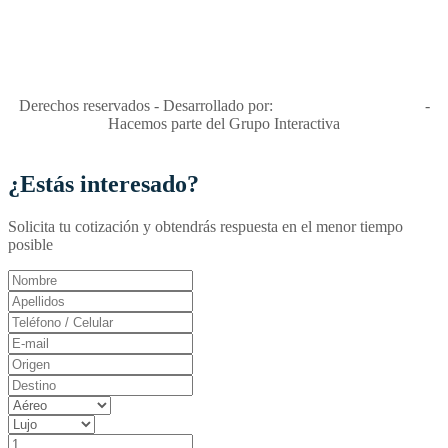
"Viajes Interactiva SAS - Nit 900.460.613-2, amiga de los niños y
niñas y enemiga de su explotación y de su abuso sexual."
Apóyamos la ley 679 que penaliza estos delitos en Colombia"
RNT No. 26346
Derechos reservados - Desarrollado por:
T&T Interactiva S.A.S
-
Hacemos parte del Grupo Interactiva
¿Estás interesado?
Solicita tu cotización y obtendrás respuesta en el menor tiempo
posible