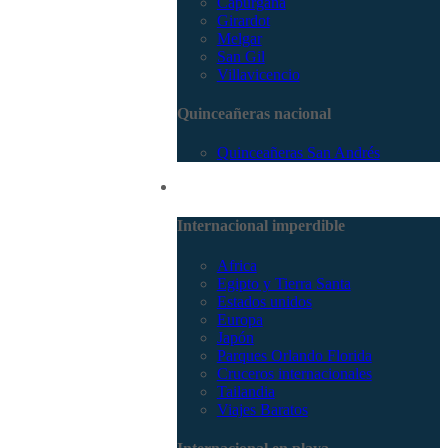
Capurganá
Girardot
Melgar
San Gil
Villavicencio
Quinceañeras nacional
Quinceañeras San Andrés
Internacional
Internacional imperdible
Africa
Egipto y Tierra Santa
Estados unidos
Europa
Japón
Parques Orlando Florida
Cruceros internacionales
Tailandia
Viajes Baratos