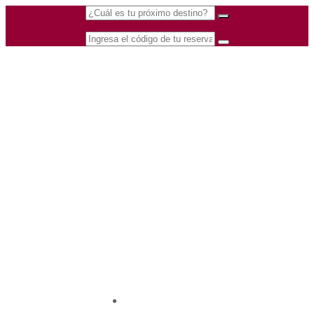
(601) 530 5586 -
Nacional
3168770630