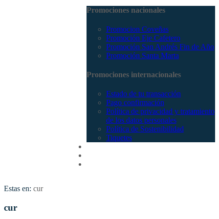
Promociones nacionales
Promocion Coveñas
Promoción Eje Cafetero
Promoción San Andrés Fin de Año
Promoción Santa Marta
Promociones internacionales
Estado de tu transacción
Pago confirmación
Política de privacidad y tratamiento
de los datos personales
Política de Sostenibilidad
Tiquetes
Cotizar
Vuelos
Contactenos
Estas en:
cur
cur