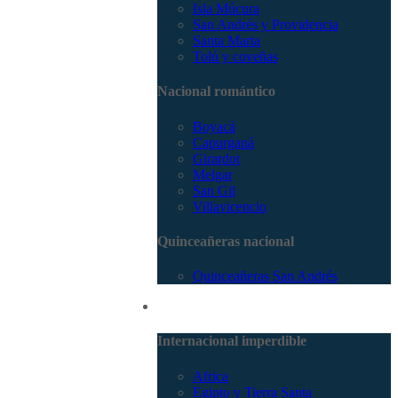
Isla Múcura
San Andrés y Providencia
Santa Marta
Tolú y coveñas
Nacional romántico
Boyacá
Capurganá
Girardot
Melgar
San Gil
Villavicencio
Quinceañeras nacional
Quinceañeras San Andrés
Internacional
Internacional imperdible
Africa
Egipto y Tierra Santa