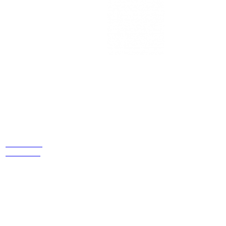
Estamos
ubicados
Cr 14 # 94-
44 OF 602