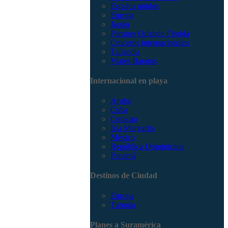
Estados unidos
Europa
Japón
Parques Orlando Florida
Cruceros internacionales
Tailandia
Viajes Baratos
Internacional en playa
Aruba
Cuba
Curacao
Isla Margarita
México
República Dominicana
Panamá
Destinos de Ciudad
Europa
Turquía
Planes a Suramérica