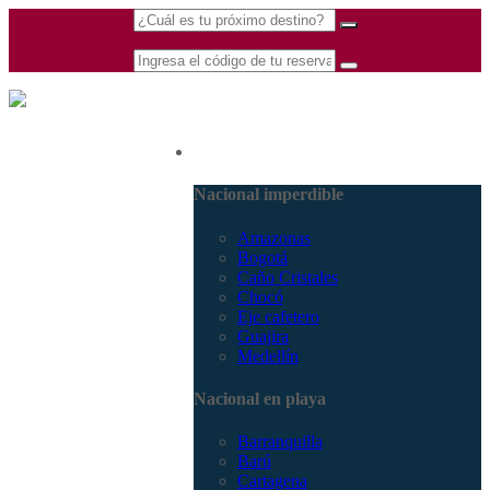
(601) 530 5586 -
Nacional
3168770630
3168785400
Nacional imperdible
Amazonas
Bogotá
Caño Cristales
Chocó
Eje cafetero
Guajira
Medellín
Nacional en playa
Barranquilla
Barú
Cartagena