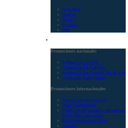
Argentina
Bolivia
Brasil
Ecuador
Perú
Promociones
Promociones nacionales
Promocion Coveñas
Promoción Eje Cafetero
Promoción San Andrés Fin de Año
Promoción Santa Marta
Promociones internacionales
Estado de tu transacción
Pago confirmación
Política de privacidad y tratamiento
de los datos personales
Política de Sostenibilidad
Tiquetes