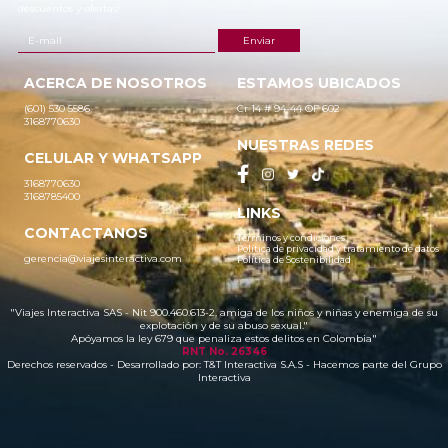
descuentos y ofertas!
ACERCA DE NOSOTROS
ESTAMOS UBICADOS
(601) 530 5586
Cr 14 # 94-44 OF 602
3168770630
NUESTRAS REDES
CELULAR Y WHATSAPP
3168770630
3168785400
LINKS
CONTACTANOS
Términos y condiciones
Política de privacidad y tratamiento de datos
gerencia@viajesinteractiva.com
Política de Sostenibilidad
"Viajes Interactiva SAS - Nit 900.460.613-2, amiga de los niños y niñas y enemiga de su
explotación y de su abuso sexual."
Apóyamos la ley 679 que penaliza estos delitos en Colombia"
RNT No. 26346
Derechos reservados - Desarrollado por:
T&T Interactiva S.A.S
- Hacemos parte del Grupo
Interactiva