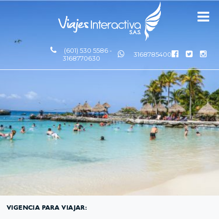
(601) 530 5586 -
3168785400
3168770630
VIGENCIA PARA VIAJAR: