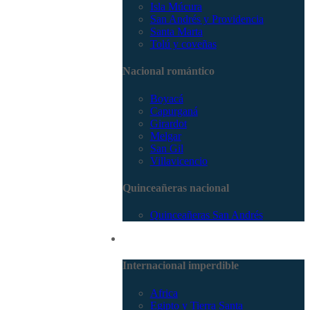
Isla Múcura
San Andrés y Providencia
Santa Marta
Tolú y coveñas
Nacional romántico
Boyacá
Capurganá
Girardot
Melgar
San Gil
Villavicencio
Quinceañeras nacional
Quinceañeras San Andrés
Internacional
Internacional imperdible
Africa
Egipto y Tierra Santa