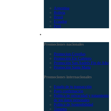
Argentina
Bolivia
Brasil
Ecuador
Perú
Promociones
Promociones nacionales
Promocion Coveñas
Promoción Eje Cafetero
Promoción San Andrés Fin de Año
Promoción Santa Marta
Promociones internacionales
Estado de tu transacción
Pago confirmación
Política de privacidad y tratamiento
de los datos personales
Política de Sostenibilidad
Tiquetes