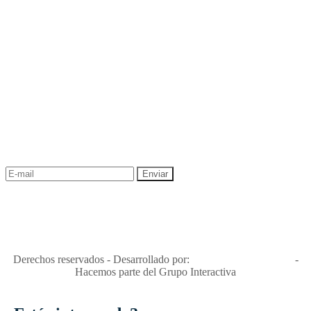
NEWSLETTER
¡Recibe las mejores promociones para tus viajes,
descuentos y ofertas!
"Viajes Interactiva SAS - Nit 900.460.613-2, amiga de los niños y
niñas y enemiga de su explotación y de su abuso sexual."
Apóyamos la ley 679 que penaliza estos delitos en Colombia"
RNT No. 26346
Derechos reservados - Desarrollado por:
T&T Interactiva S.A.S
-
Hacemos parte del Grupo Interactiva