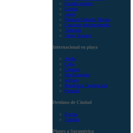
Estados unidos
Europa
Japón
Parques Orlando Florida
Cruceros internacionales
Tailandia
Viajes Baratos
Internacional en playa
Aruba
Cuba
Curacao
Isla Margarita
México
República Dominicana
Panamá
Destinos de Ciudad
Europa
Turquía
Planes a Suramérica