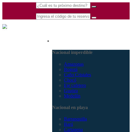
(601) 530 5586 -
Nacional
3168770630
3168785400
Nacional imperdible
Amazonas
Bogotá
Caño Cristales
Chocó
Eje cafetero
Guajira
Medellín
Nacional en playa
Barranquilla
Barú
Cartagena