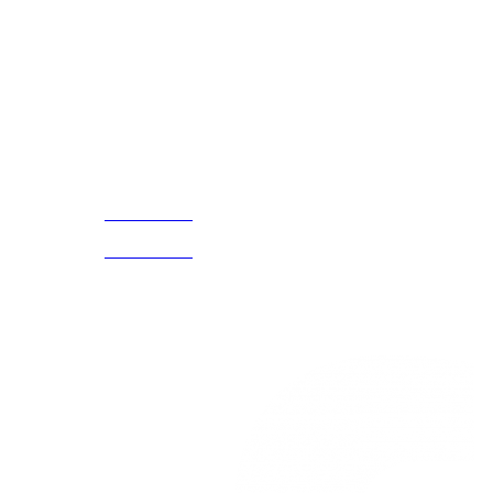
Disfruta
Cada Experiencia
¡Encuentra tu propio lugar en el Mundo!
Acerca de
CELULAR Y WHATSAPP
nosotros
3168770630
(601) 530
5586
3168785400
3168770630
Nuestras redes