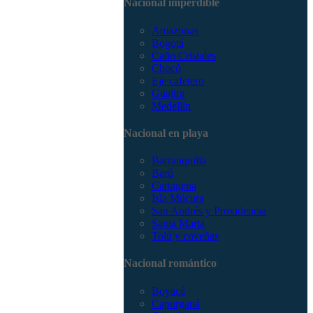
Nacional imperdible
3168785400
Amazonas
Bogotá
Caño Cristales
Chocó
Eje cafetero
Guajira
Medellín
Nacional en playa
Barranquilla
Barú
Cartagena
Isla Múcura
San Andrés y Providencia
Santa Marta
Tolú y coveñas
Nacional romántico
Boyacá
Capurganá