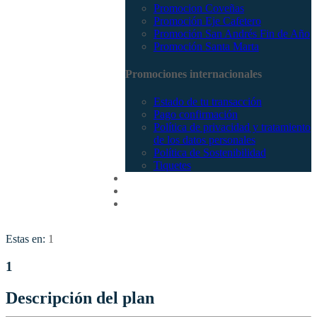
Promocion Coveñas
Promoción Eje Cafetero
Promoción San Andrés Fin de Año
Promoción Santa Marta
Promociones internacionales
Estado de tu transacción
Pago confirmación
Política de privacidad y tratamiento
de los datos personales
Política de Sostenibilidad
Tiquetes
Cotizar
Vuelos
Contactenos
Estas en:
1
1
Descripción del plan