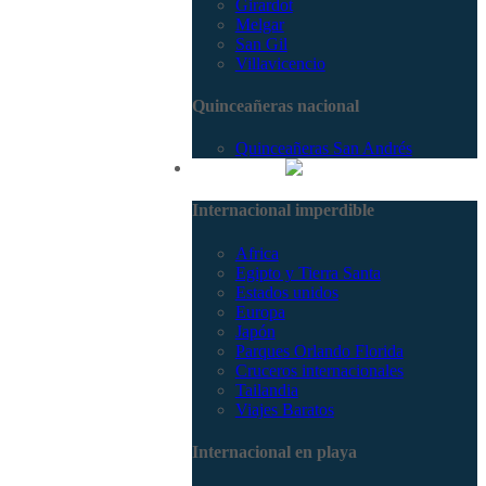
Girardot
Melgar
San Gil
Villavicencio
Quinceañeras nacional
Quinceañeras San Andrés
Internacional
Internacional imperdible
Africa
Egipto y Tierra Santa
Estados unidos
Europa
Japón
Parques Orlando Florida
Cruceros internacionales
Tailandia
Viajes Baratos
Internacional en playa