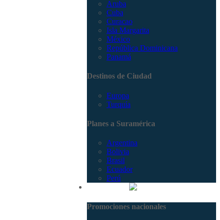
Aruba
Cuba
Curacao
Isla Margarita
México
República Dominicana
Panamá
Destinos de Ciudad
Europa
Turquía
Planes a Suramérica
Argentina
Bolivia
Brasil
Ecuador
Perú
Promociones
Promociones nacionales