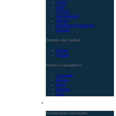
Aruba
Cuba
Curacao
Isla Margarita
México
República Dominicana
Panamá
Destinos de Ciudad
Europa
Turquía
Planes a Suramérica
Argentina
Bolivia
Brasil
Ecuador
Perú
Promociones
Promociones nacionales