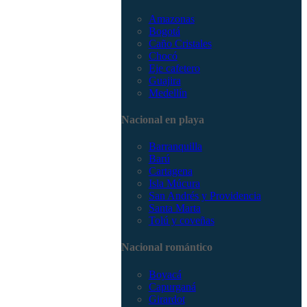
Amazonas
Bogotá
Caño Cristales
Chocó
Eje cafetero
Guajira
Medellín
Nacional en playa
Barranquilla
Barú
Cartagena
Isla Múcura
San Andrés y Providencia
Santa Marta
Tolú y coveñas
Nacional romántico
Boyacá
Capurganá
Girardot