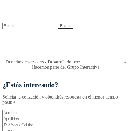
¡Recibe las mejores promociones para tus viajes,
descuentos y ofertas!
"Viajes Interactiva SAS - Nit 900.460.613-2, amiga de los niños y
niñas y enemiga de su explotación y de su abuso sexual."
Apóyamos la ley 679 que penaliza estos delitos en Colombia"
RNT No. 26346
Derechos reservados - Desarrollado por:
T&T Interactiva S.A.S
-
Hacemos parte del Grupo Interactiva
¿Estás interesado?
Solicita tu cotización y obtendrás respuesta en el menor tiempo
posible