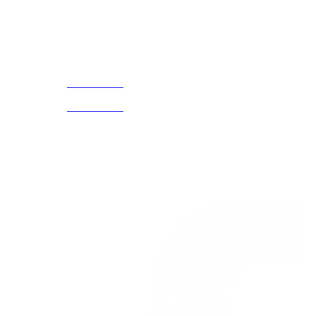
Acerca de
CELULAR Y WHATSAPP
nosotros
3168770630
(601) 530
5586
3168785400
3168770630
Nuestras redes