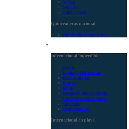
Melgar
San Gil
Villavicencio
Quinceañeras nacional
Quinceañeras San Andrés
Internacional
Internacional imperdible
Africa
Egipto y Tierra Santa
Estados unidos
Europa
Japón
Parques Orlando Florida
Cruceros internacionales
Tailandia
Viajes Baratos
Internacional en playa