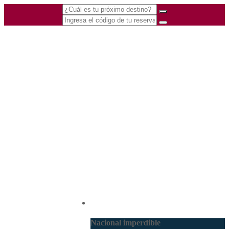
(601) 530 5586 -
Nacional
3168770630
3168785400
Nacional imperdible