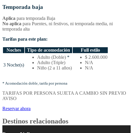
Temporada baja
Aplica
para temporada Baja
No aplica
para Puentes, ni festivos, ni temporada media, ni
temporada alta
Tarifas para este plan:
Noches
Tipo de acomodación
Full estilo
Temporada
Adulto (Doble)
*
$ 2.600.000
baja
Adulto (Triple)
N/A
3 Noche(s)
–
Niño (2 a 11 años)
N/A
Tarifas
por
noches
* Acomodación doble, tarifa por persona
y
TARIFAS POR PERSONA SUJETA A CAMBIO SIN PREVIO
tipo
AVISO
de
acomodación
Reservar ahora
Destinos relacionados