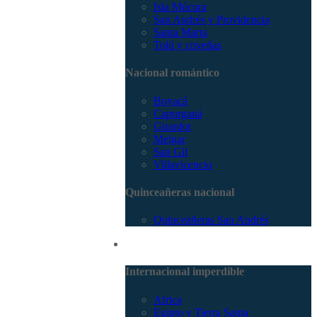
Isla Múcura
San Andrés y Providencia
Santa Marta
Tolú y coveñas
Nacional romántico
Boyacá
Capurganá
Girardot
Melgar
San Gil
Villavicencio
Quinceañeras nacional
Quinceañeras San Andrés
Internacional
Internacional imperdible
Africa
Egipto y Tierra Santa