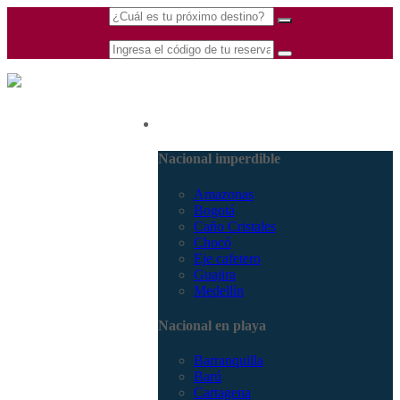
(601) 530 5586 -
Nacional
3168770630
3168785400
Nacional imperdible
Amazonas
Bogotá
Caño Cristales
Chocó
Eje cafetero
Guajira
Medellín
Nacional en playa
Barranquilla
Barú
Cartagena