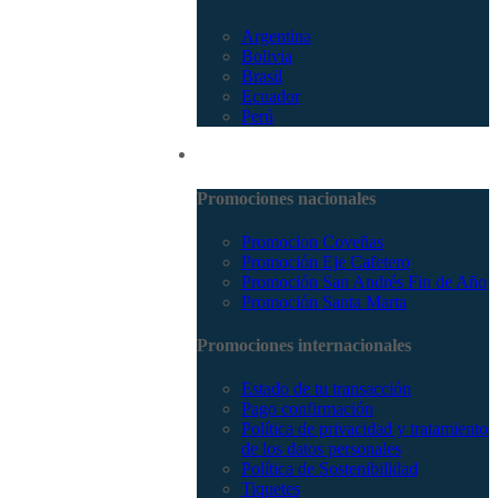
Argentina
Bolivia
Brasil
Ecuador
Perú
Promociones
Promociones nacionales
Promocion Coveñas
Promoción Eje Cafetero
Promoción San Andrés Fin de Año
Promoción Santa Marta
Promociones internacionales
Estado de tu transacción
Pago confirmación
Política de privacidad y tratamiento
de los datos personales
Política de Sostenibilidad
Tiquetes