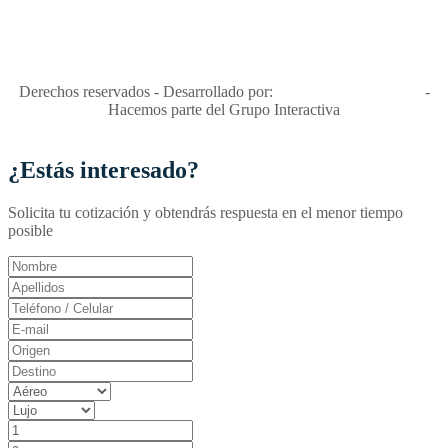
"Viajes Interactiva SAS - Nit 900.460.613-2, amiga de los niños y
niñas y enemiga de su explotación y de su abuso sexual."
Apóyamos la ley 679 que penaliza estos delitos en Colombia"
RNT No. 26346
Derechos reservados - Desarrollado por:
T&T Interactiva S.A.S
-
Hacemos parte del Grupo Interactiva
¿Estás interesado?
Solicita tu cotización y obtendrás respuesta en el menor tiempo
posible