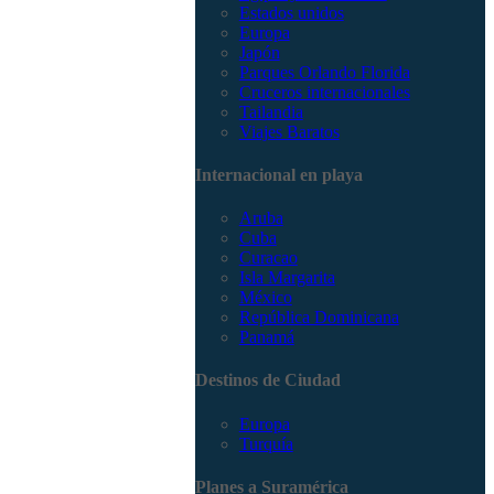
Estados unidos
Europa
Japón
Parques Orlando Florida
Cruceros internacionales
Tailandia
Viajes Baratos
Internacional en playa
Aruba
Cuba
Curacao
Isla Margarita
México
República Dominicana
Panamá
Destinos de Ciudad
Europa
Turquía
Planes a Suramérica