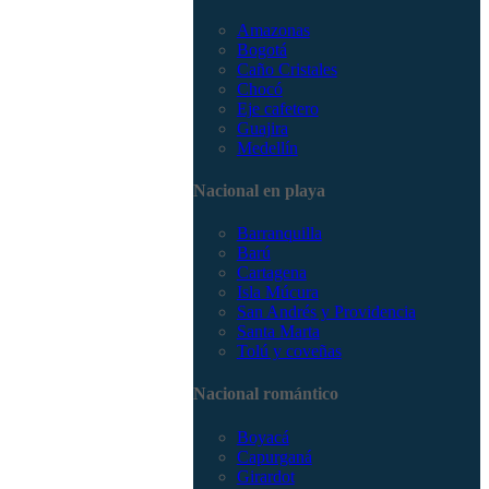
Amazonas
Bogotá
Caño Cristales
Chocó
Eje cafetero
Guajira
Medellín
Nacional en playa
Barranquilla
Barú
Cartagena
Isla Múcura
San Andrés y Providencia
Santa Marta
Tolú y coveñas
Nacional romántico
Boyacá
Capurganá
Girardot