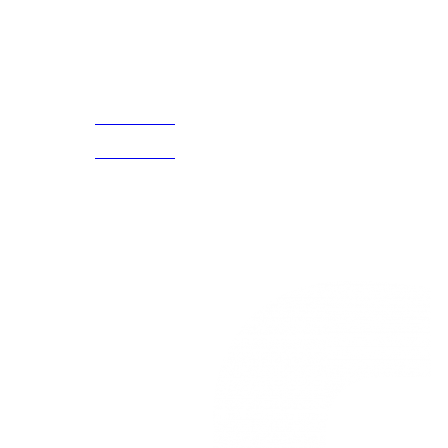
Acerca de
CELULAR Y WHATSAPP
nosotros
3168770630
(601) 530
5586
3168785400
3168770630
Nuestras redes