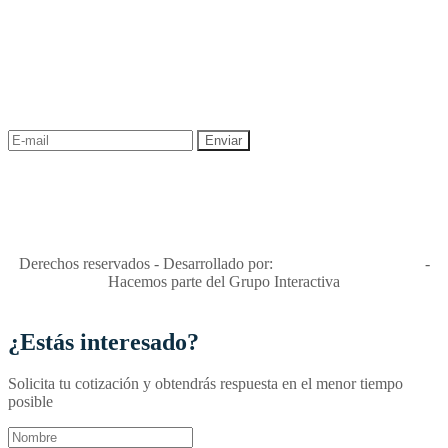
NEWSLETTER
¡Recibe las mejores promociones para tus viajes,
descuentos y ofertas!
"Viajes Interactiva SAS - Nit 900.460.613-2, amiga de los niños y
niñas y enemiga de su explotación y de su abuso sexual."
Apóyamos la ley 679 que penaliza estos delitos en Colombia"
RNT No. 26346
Derechos reservados - Desarrollado por:
T&T Interactiva S.A.S
-
Hacemos parte del Grupo Interactiva
¿Estás interesado?
Solicita tu cotización y obtendrás respuesta en el menor tiempo
posible