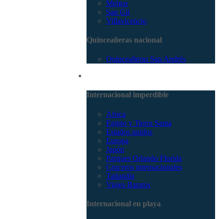
Melgar
San Gil
Villavicencio
Quinceañeras nacional
Quinceañeras San Andrés
Internacional
Internacional imperdible
Africa
Egipto y Tierra Santa
Estados unidos
Europa
Japón
Parques Orlando Florida
Cruceros internacionales
Tailandia
Viajes Baratos
Internacional en playa