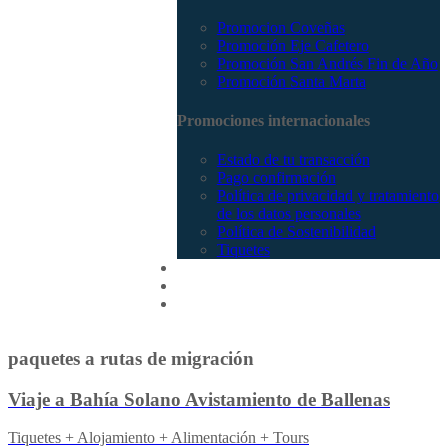
Promocion Coveñas
Promoción Eje Cafetero
Promoción San Andrés Fin de Año
Promoción Santa Marta
Promociones internacionales
Estado de tu transacción
Pago confirmación
Política de privacidad y tratamiento
de los datos personales
Política de Sostenibilidad
Tiquetes
Cotizar
Vuelos
Contactenos
paquetes a rutas de migración
Viaje a Bahía Solano Avistamiento de Ballenas
Tiquetes + Alojamiento + Alimentación + Tours