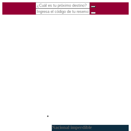
(601) 530 5586 -
Nacional
3168770630
3168785400
Nacional imperdible