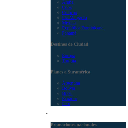
Aruba
Cuba
Curacao
Isla Margarita
México
República Dominicana
Panamá
Destinos de Ciudad
Europa
Turquía
Planes a Suramérica
Argentina
Bolivia
Brasil
Ecuador
Perú
Promociones
Promociones nacionales