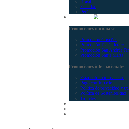
Brasil
Ecuador
Perú
Promociones
Promociones nacionales
Promocion Coveñas
Promoción Eje Cafetero
Promoción San Andrés Fi
Promoción Santa Marta
Promociones internacionales
Estado de tu transacción
Pago confirmación
Política de privacidad y tr
Política de Sostenibilidad
Tiquetes
Cotizar
Vuelos
Contactenos