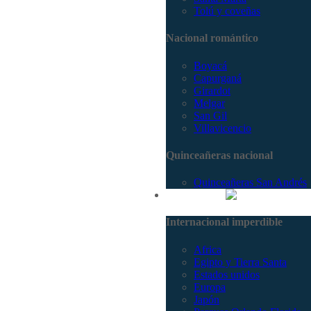
Tolú y coveñas
Nacional romántico
Boyacá
Capurganá
Girardot
Melgar
San Gil
Villavicencio
Quinceañeras nacional
Quinceañeras San Andrés
Internacional
Internacional imperdible
Africa
Egipto y Tierra Santa
Estados unidos
Europa
Japón