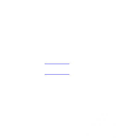
Disfruta
Cada Experiencia
¡Encuentra tu propio lugar en el Mundo!
Acerca de
CELULAR Y WHATSAPP
nosotros
3168770630
(601) 530 5586
3168785400
3168770630
Nuestras redes