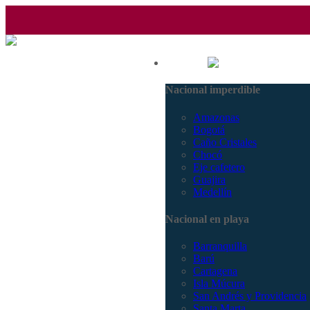
(601) 530 5586 - 3168770630
Nacional
3168785400
Nacional imperdible
Amazonas
Bogotá
Caño Cristales
Chocó
Eje cafetero
Guajira
Medellín
Nacional en playa
Barranquilla
Barú
Cartagena
Isla Múcura
San Andrés y Providencia
Santa Marta