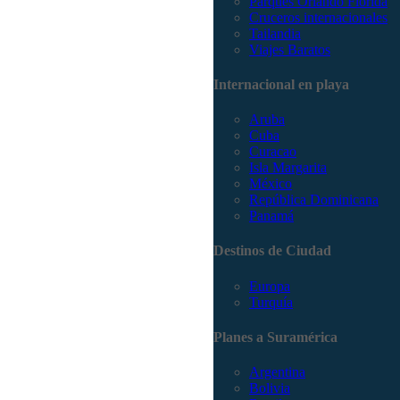
Parques Orlando Florida
Cruceros internacionales
Tailandia
Viajes Baratos
Internacional en playa
Aruba
Cuba
Curacao
Isla Margarita
México
República Dominicana
Panamá
Destinos de Ciudad
Europa
Turquía
Planes a Suramérica
Argentina
Bolivia