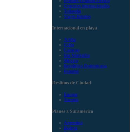
Parques Orlando Florida
Cruceros internacionales
Tailandia
Viajes Baratos
Internacional en playa
Aruba
Cuba
Curacao
Isla Margarita
México
República Dominicana
Panamá
Destinos de Ciudad
Europa
Turquía
Planes a Suramérica
Argentina
Bolivia