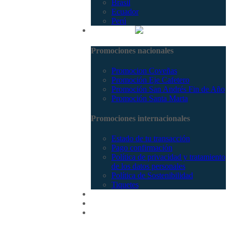
Brasil
Ecuador
Perú
Promociones
Promociones nacionales
Promocion Coveñas
Promoción Eje Cafetero
Promoción San Andrés Fin de Año
Promoción Santa Marta
Promociones internacionales
Estado de tu transacción
Pago confirmación
Política de privacidad y tratamiento
de los datos personales
Política de Sostenibilidad
Tiquetes
Cotizar
Vuelos
Contactenos