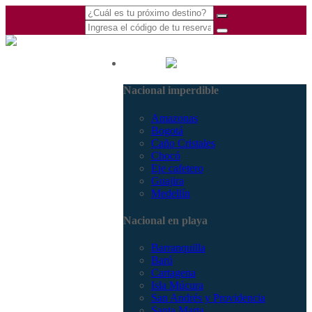
(601) 530 5586 -
Nacional
3168770630
Nacional imperdible
3168785400
Amazonas
Bogotá
Caño Cristales
Chocó
Eje cafetero
Guajira
Medellín
Nacional en playa
Barranquilla
Barú
Cartagena
Isla Múcura
San Andrés y Providencia
Santa Marta