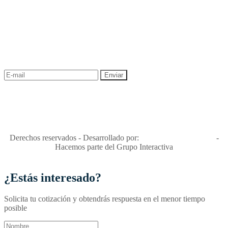
NEWSLETTER
¡Recibe las mejores promociones para tus viajes,
descuentos y ofertas!
"Viajes Interactiva SAS - Nit 900.460.613-2, amiga de los niños y
niñas y enemiga de su explotación y de su abuso sexual."
Apóyamos la ley 679 que penaliza estos delitos en Colombia"
RNT No. 26346
Derechos reservados - Desarrollado por:
T&T Interactiva S.A.S
-
Hacemos parte del Grupo Interactiva
¿Estás interesado?
Solicita tu cotización y obtendrás respuesta en el menor tiempo
posible