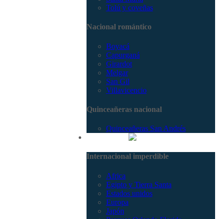
Tolú y coveñas
Nacional romántico
Boyacá
Capurganá
Girardot
Melgar
San Gil
Villavicencio
Quinceañeras nacional
Quinceañeras San Andrés
Internacional
Internacional imperdible
Africa
Egipto y Tierra Santa
Estados unidos
Europa
Japón