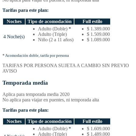
Tarifas para este plan:
Noches
Tipo de acomodación
Full estilo
Temporada
Adulto (Doble)
*
$ 1.389.000
baja
Adulto (Triple)
$ 1.509.000
4 Noche(s)
–
Niño (2 a 11 años)
$ 1.089.000
Tarifas
por
noches
* Acomodación doble, tarifa por persona
y
TARIFAS POR PERSONA SUJETA A CAMBIO SIN PREVIO
tipo
AVISO
de
acomodación
Temporada media
Aplica para temporada media 2020
No aplica para viajar en puentes, ni temporada alta
Tarifas para este plan:
Noches
Tipo de acomodación
Full estilo
Temporada
Adulto (Doble)
*
$ 1.609.000
media
Adulto (Triple)
$ 1.489.000