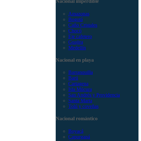
Nacional imperdible
3168785400
Amazonas
Bogotá
Caño Cristales
Chocó
Eje cafetero
Guajira
Medellín
Nacional en playa
Barranquilla
Barú
Cartagena
Isla Múcura
San Andrés y Providencia
Santa Marta
Tolú y coveñas
Nacional romántico
Boyacá
Capurganá