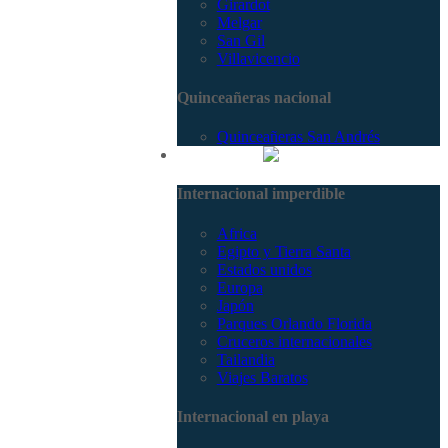
Girardot
Melgar
San Gil
Villavicencio
Quinceañeras nacional
Quinceañeras San Andrés
Internacional
Internacional imperdible
Africa
Egipto y Tierra Santa
Estados unidos
Europa
Japón
Parques Orlando Florida
Cruceros internacionales
Tailandia
Viajes Baratos
Internacional en playa