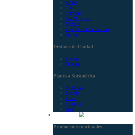
Aruba
Cuba
Curacao
Isla Margarita
México
República Dominicana
Panamá
Destinos de Ciudad
Europa
Turquía
Planes a Suramérica
Argentina
Bolivia
Brasil
Ecuador
Perú
Promociones
Promociones nacionales