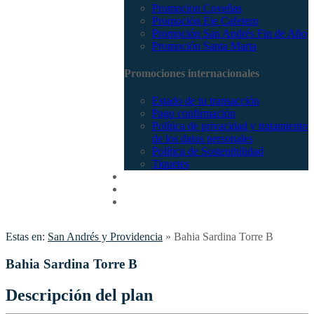
Promocion Coveñas
Promoción Eje Cafetero
Promoción San Andrés Fin de Año
Promoción Santa Marta
Promociones internacionales
Estado de tu transacción
Pago confirmación
Política de privacidad y tratamiento
de los datos personales
Política de Sostenibilidad
Tiquetes
Cotizar
Vuelos
Contactenos
Estas en:
San Andrés y Providencia
»
Bahia Sardina Torre B
Bahia Sardina Torre B
Descripción del plan