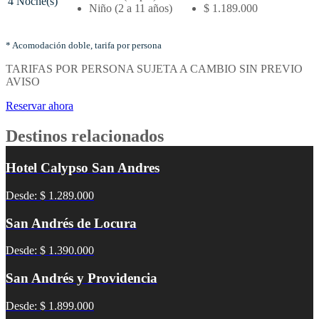
4 Noche(s)
–
Niño (2 a 11 años)
$ 1.189.000
Tarifas
por
noches
* Acomodación doble, tarifa por persona
y
TARIFAS POR PERSONA SUJETA A CAMBIO SIN PREVIO
tipo
AVISO
de
acomodación
Reservar ahora
Destinos relacionados
Hotel Calypso San Andres
Desde: $ 1.289.000
San Andrés de Locura
Desde: $ 1.390.000
San Andrés y Providencia
Desde: $ 1.899.000