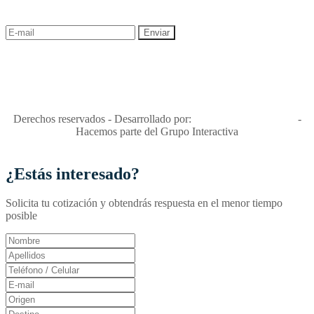
descuentos y ofertas!
"Viajes Interactiva SAS - Nit 900.460.613-2, amiga de los niños y
niñas y enemiga de su explotación y de su abuso sexual."
Apóyamos la ley 679 que penaliza estos delitos en Colombia"
RNT No. 26346
Derechos reservados - Desarrollado por:
T&T Interactiva S.A.S
-
Hacemos parte del Grupo Interactiva
¿Estás interesado?
Solicita tu cotización y obtendrás respuesta en el menor tiempo
posible