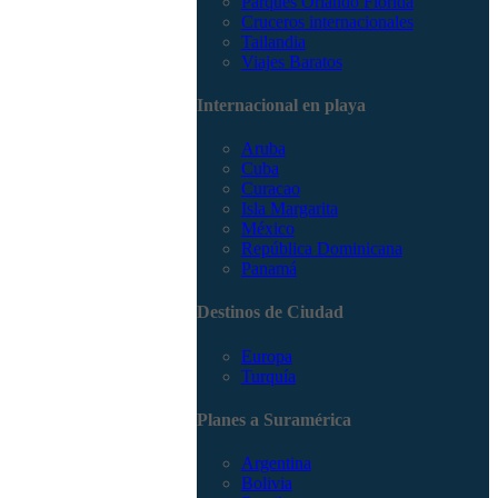
Parques Orlando Florida
Cruceros internacionales
Tailandia
Viajes Baratos
Internacional en playa
Aruba
Cuba
Curacao
Isla Margarita
México
República Dominicana
Panamá
Destinos de Ciudad
Europa
Turquía
Planes a Suramérica
Argentina
Bolivia