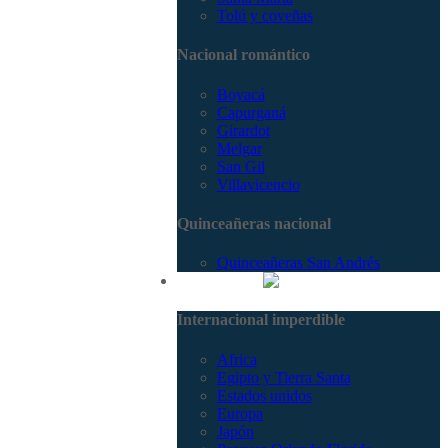
Tolú y coveñas
Nacional romántico
Boyacá
Capurganá
Girardot
Melgar
San Gil
Villavicencio
Quinceañeras nacional
Quinceañeras San Andrés
Internacional
Internacional imperdible
Africa
Egipto y Tierra Santa
Estados unidos
Europa
Japón