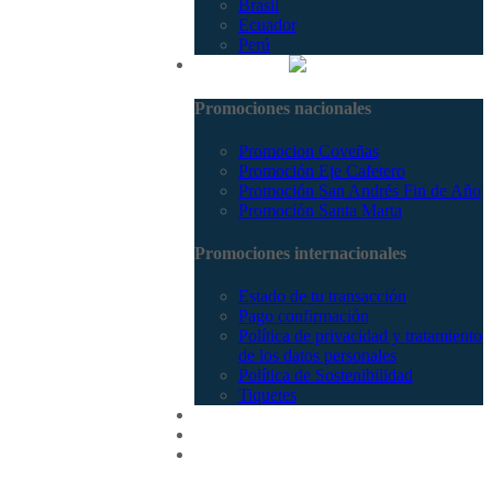
Brasil
Ecuador
Perú
Promociones
Promociones nacionales
Promocion Coveñas
Promoción Eje Cafetero
Promoción San Andrés Fin de Año
Promoción Santa Marta
Promociones internacionales
Estado de tu transacción
Pago confirmación
Política de privacidad y tratamiento
de los datos personales
Política de Sostenibilidad
Tiquetes
Cotizar
Vuelos
Contactenos