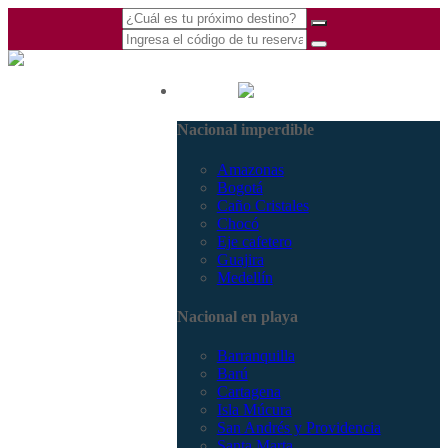
(601) 530 5586 -
Nacional
3168770630
Nacional imperdible
3168785400
Amazonas
Bogotá
Caño Cristales
Chocó
Eje cafetero
Guajira
Medellín
Nacional en playa
Barranquilla
Barú
Cartagena
Isla Múcura
San Andrés y Providencia
Santa Marta