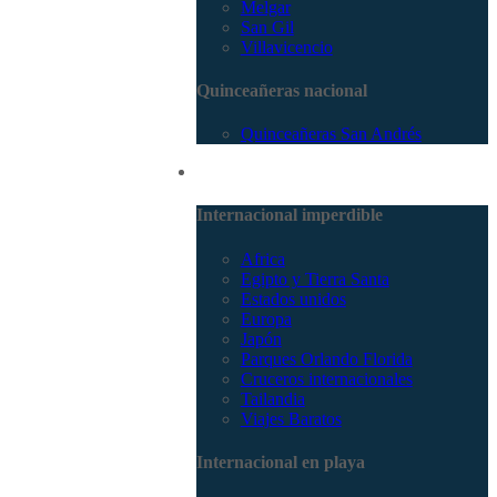
Melgar
San Gil
Villavicencio
Quinceañeras nacional
Quinceañeras San Andrés
Internacional
Internacional imperdible
Africa
Egipto y Tierra Santa
Estados unidos
Europa
Japón
Parques Orlando Florida
Cruceros internacionales
Tailandia
Viajes Baratos
Internacional en playa