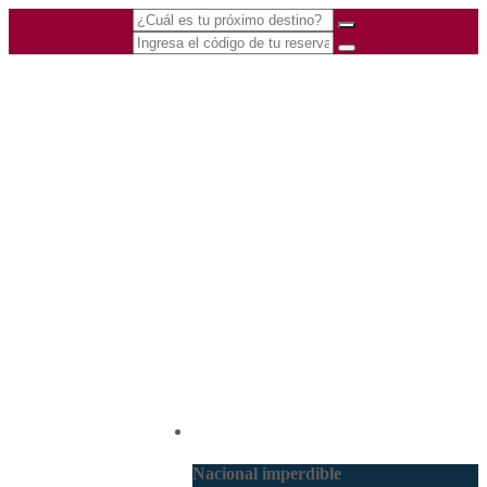
(601) 530 5586 -
Nacional
3168770630
3168785400
Nacional imperdible