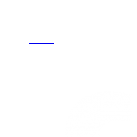
¡Encuentra tu propio lugar en el Mundo!
Acerca de
CELULAR Y WHATSAPP
nosotros
3168770630
(601) 530
5586
3168785400
3168770630
Nuestras redes