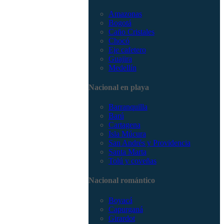
Amazonas
Bogotá
Caño Cristales
Chocó
Eje cafetero
Guajira
Medellín
Nacional en playa
Barranquilla
Barú
Cartagena
Isla Múcura
San Andrés y Providencia
Santa Marta
Tolú y coveñas
Nacional romántico
Boyacá
Capurganá
Girardot