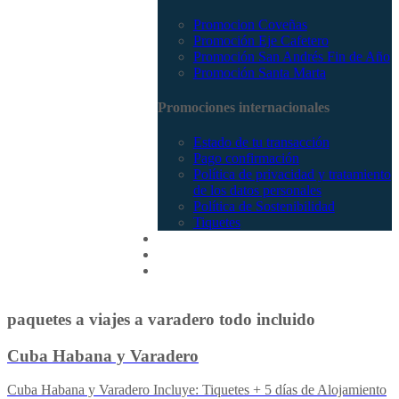
Promocion Coveñas
Promoción Eje Cafetero
Promoción San Andrés Fin de Año
Promoción Santa Marta
Promociones internacionales
Estado de tu transacción
Pago confirmación
Política de privacidad y tratamiento
de los datos personales
Política de Sostenibilidad
Tiquetes
Cotizar
Vuelos
Contactenos
paquetes a viajes a varadero todo incluido
Cuba Habana y Varadero
Cuba Habana y Varadero Incluye: Tiquetes + 5 días de Alojamiento