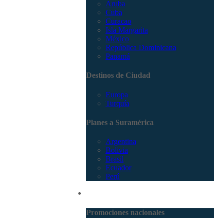
Aruba
Cuba
Curacao
Isla Margarita
México
República Dominicana
Panamá
Destinos de Ciudad
Europa
Turquía
Planes a Suramérica
Argentina
Bolivia
Brasil
Ecuador
Perú
Promociones
Promociones nacionales