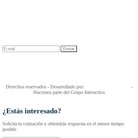
NEWSLETTER
¡Recibe las mejores promociones para tus viajes,
descuentos y ofertas!
"Viajes Interactiva SAS - Nit 900.460.613-2, amiga de los niños y
niñas y enemiga de su explotación y de su abuso sexual."
Apóyamos la ley 679 que penaliza estos delitos en Colombia"
RNT No. 26346
Derechos reservados - Desarrollado por:
T&T Interactiva S.A.S
-
Hacemos parte del Grupo Interactiva
¿Estás interesado?
Solicita tu cotización y obtendrás respuesta en el menor tiempo
posible