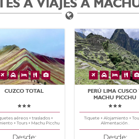
ES A VIAJES A MACH
CUZCO TOTAL
PERÚ LIMA CUSCO
MACHU PICCHU
quetes aéreos + traslados +
Tiquete + Alojamiento + Tou
miento + Tours + Machu Picchu
Alimentación .
Desde:
Desde: