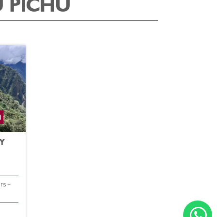
U PICHU
 Y
rs +