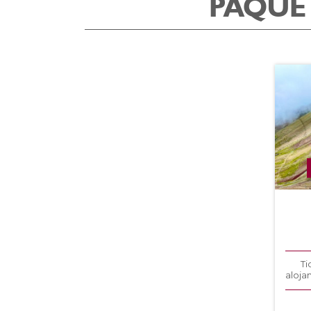
PAQUET
Ti
aloja