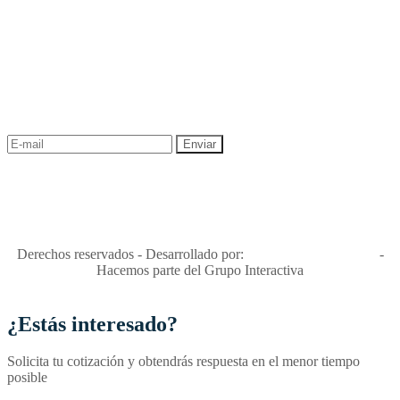
NEWSLETTER
¡Recibe las mejores promociones para tus viajes,
descuentos y ofertas!
"Viajes Interactiva SAS - Nit 900.460.613-2, amiga de los niños y
niñas y enemiga de su explotación y de su abuso sexual."
Apóyamos la ley 679 que penaliza estos delitos en Colombia"
RNT No. 26346
Derechos reservados - Desarrollado por:
T&T Interactiva S.A.S
-
Hacemos parte del Grupo Interactiva
¿Estás interesado?
Solicita tu cotización y obtendrás respuesta en el menor tiempo
posible