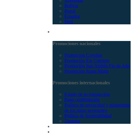
Argentina
Bolivia
Brasil
Ecuador
Perú
Promociones
Promociones nacionales
Promocion Coveñas
Promoción Eje Cafetero
Promoción San Andrés Fin de Año
Promoción Santa Marta
Promociones internacionales
Estado de tu transacción
Pago confirmación
Política de privacidad y tratamiento
de los datos personales
Política de Sostenibilidad
Tiquetes
Cotizar
Vuelos