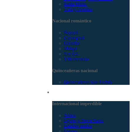
Santa Marta
Tolú y coveñas
Nacional romántico
Boyacá
Capurganá
Girardot
Melgar
San Gil
Villavicencio
Quinceañeras nacional
Quinceañeras San Andrés
Internacional
Internacional imperdible
Africa
Egipto y Tierra Santa
Estados unidos
Europa