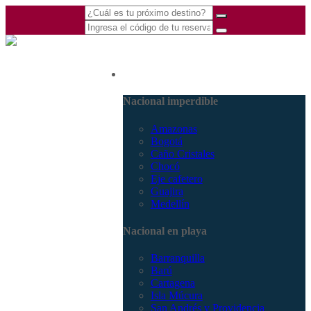
(601) 530 5586 -
Nacional
3168770630
3168785400
Nacional imperdible
Amazonas
Bogotá
Caño Cristales
Chocó
Eje cafetero
Guajira
Medellín
Nacional en playa
Barranquilla
Barú
Cartagena
Isla Múcura
San Andrés y Providencia