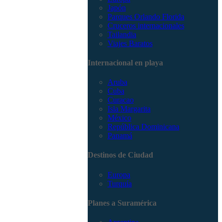
Japón
Parques Orlando Florida
Cruceros internacionales
Tailandia
Viajes Baratos
Internacional en playa
Aruba
Cuba
Curacao
Isla Margarita
México
República Dominicana
Panamá
Destinos de Ciudad
Europa
Turquía
Planes a Suramérica