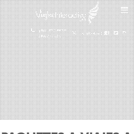
(601) 530 5586 -
3168785400
3168770630