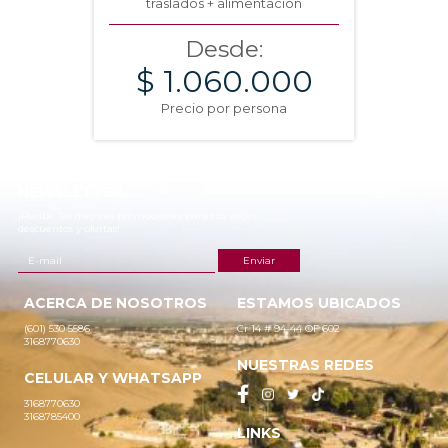
traslados + alimentación
Desde:
$ 1.060.000
Precio por persona
NEWSLETTER
¡Recibe las mejores promociones para tus viajes,
descuentos y ofertas!
ACERCA DE NOSOTROS
ESTAMOS UBICADOS
(601) 530 5586
Cr 14 # 94-44 OF 602
3168770630
NUESTRAS REDES
CELULAR Y WHATSAPP
3168770630
3168785400
LINKS