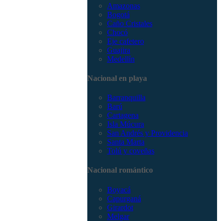
Amazonas
Bogotá
Caño Cristales
Chocó
Eje cafetero
Guajira
Medellín
Nacional en playa
Barranquilla
Barú
Cartagena
Isla Múcura
San Andrés y Providencia
Santa Marta
Tolú y coveñas
Nacional romántico
Boyacá
Capurganá
Girardot
Melgar