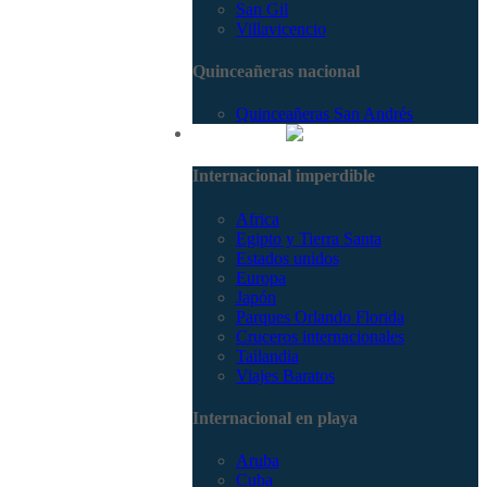
San Gil
Villavicencio
Quinceañeras nacional
Quinceañeras San Andrés
Internacional
Internacional imperdible
Africa
Egipto y Tierra Santa
Estados unidos
Europa
Japón
Parques Orlando Florida
Cruceros internacionales
Tailandia
Viajes Baratos
Internacional en playa
Aruba
Cuba