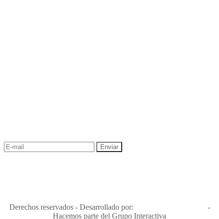
NEWSLETTER
¡Recibe las mejores promociones para tus viajes,
descuentos y ofertas!
"Viajes Interactiva SAS - Nit 900.460.613-2, amiga de los niños y
niñas y enemiga de su explotación y de su abuso sexual."
Apóyamos la ley 679 que penaliza estos delitos en Colombia"
RNT No. 26346
Derechos reservados - Desarrollado por:
T&T Interactiva S.A.S
-
Hacemos parte del Grupo Interactiva