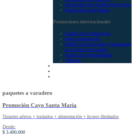
Promoción San Andrés Fin de Año
Promoción Santa Marta
Promociones internacionales
Estado de tu transacción
Pago confirmación
Política de privacidad y tratamiento
de los datos personales
Política de Sostenibilidad
Tiquetes
Cotizar
Vuelos
Contactenos
paquetes a varadero
Promoción Cayo Santa Maria
Tiquetes aéreos + traslados + alimentación + licores ilimitados
Desde:
$ 3.490.000