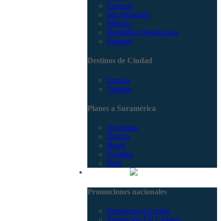
Curacao
Isla Margarita
México
República Dominicana
Panamá
Destinos de Ciudad
Europa
Turquía
Planes a Suramérica
Argentina
Bolivia
Brasil
Ecuador
Perú
Promociones
Promociones nacionales
Promocion Coveñas
Promoción Eje Cafetero