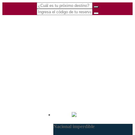
(601) 530 5586 -
Nacional
3168770630
Nacional imperdible
3168785400