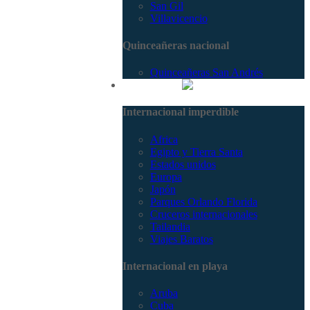
San Gil
Villavicencio
Quinceañeras nacional
Quinceañeras San Andrés
Internacional
Internacional imperdible
Africa
Egipto y Tierra Santa
Estados unidos
Europa
Japón
Parques Orlando Florida
Cruceros internacionales
Tailandia
Viajes Baratos
Internacional en playa
Aruba
Cuba