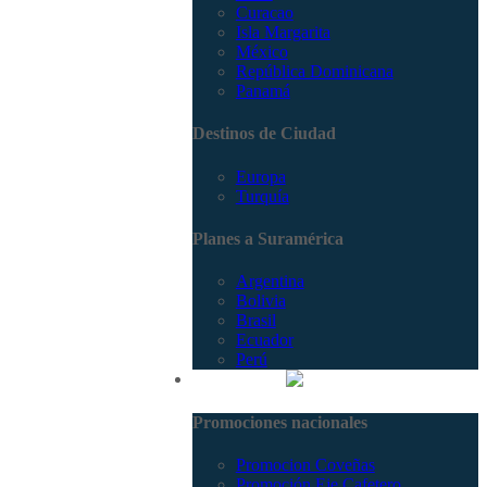
Curacao
Isla Margarita
México
República Dominicana
Panamá
Destinos de Ciudad
Europa
Turquía
Planes a Suramérica
Argentina
Bolivia
Brasil
Ecuador
Perú
Promociones
Promociones nacionales
Promocion Coveñas
Promoción Eje Cafetero