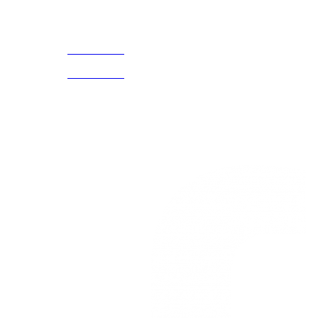
Acerca de
CELULAR Y WHATSAPP
nosotros
3168770630
(601) 530
5586
3168785400
3168770630
Nuestras redes