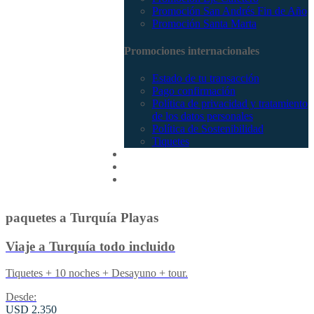
Promoción San Andrés Fin de Año
Promoción Santa Marta
Promociones internacionales
Estado de tu transacción
Pago confirmación
Política de privacidad y tratamiento
de los datos personales
Política de Sostenibilidad
Tiquetes
Cotizar
Vuelos
Contactenos
paquetes a Turquía Playas
Viaje a Turquía todo incluido
Tiquetes + 10 noches + Desayuno + tour.
Desde:
USD 2.350