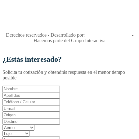
"Viajes Interactiva SAS - Nit 900.460.613-2, amiga de los niños y
niñas y enemiga de su explotación y de su abuso sexual."
Apóyamos la ley 679 que penaliza estos delitos en Colombia"
RNT No. 26346
Derechos reservados - Desarrollado por:
T&T Interactiva S.A.S
-
Hacemos parte del Grupo Interactiva
¿Estás interesado?
Solicita tu cotización y obtendrás respuesta en el menor tiempo
posible