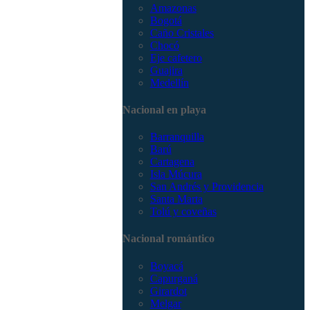
Amazonas
Bogotá
Caño Cristales
Chocó
Eje cafetero
Guajira
Medellín
Nacional en playa
Barranquilla
Barú
Cartagena
Isla Múcura
San Andrés y Providencia
Santa Marta
Tolú y coveñas
Nacional romántico
Boyacá
Capurganá
Girardot
Melgar