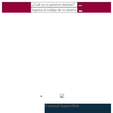
(601) 530 5586 -
Nacional
3168770630
Nacional imperdible
3168785400