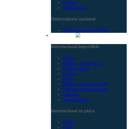
San Gil
Villavicencio
Quinceañeras nacional
Quinceañeras San Andrés
Internacional
Internacional imperdible
Africa
Egipto y Tierra Santa
Estados unidos
Europa
Japón
Parques Orlando Florida
Cruceros internacionales
Tailandia
Viajes Baratos
Internacional en playa
Aruba
Cuba