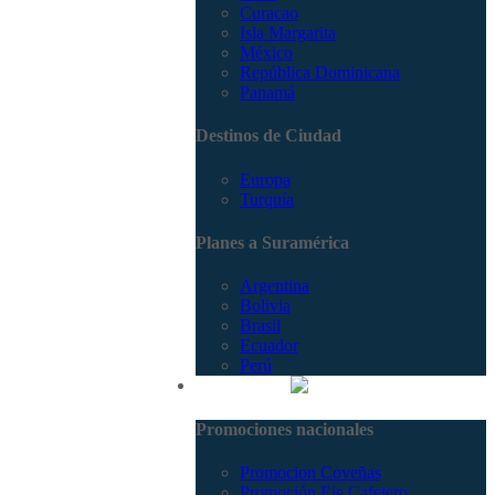
Curacao
Isla Margarita
México
República Dominicana
Panamá
Destinos de Ciudad
Europa
Turquía
Planes a Suramérica
Argentina
Bolivia
Brasil
Ecuador
Perú
Promociones
Promociones nacionales
Promocion Coveñas
Promoción Eje Cafetero