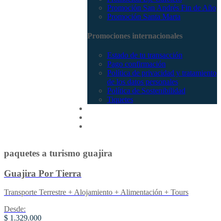
Promoción San Andrés Fin de Año
Promoción Santa Marta
Promociones internacionales
Estado de tu transacción
Pago confirmación
Política de privacidad y tratamiento
de los datos personales
Política de Sostenibilidad
Tiquetes
Cotizar
Vuelos
Contactenos
paquetes a turismo guajira
Guajira Por Tierra
Transporte Terrestre + Alojamiento + Alimentación + Tours
Desde:
$ 1.329.000