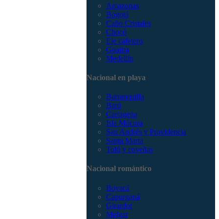
Amazonas
Bogotá
Caño Cristales
Chocó
Eje cafetero
Guajira
Medellín
Nacional en playa
Barranquilla
Barú
Cartagena
Isla Múcura
San Andrés y Providencia
Santa Marta
Tolú y coveñas
Nacional romántico
Boyacá
Capurganá
Girardot
Melgar