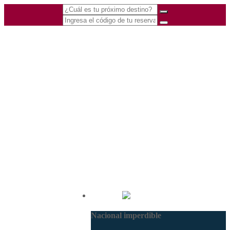
(601) 530 5586 -
Nacional
3168770630
Nacional imperdible
3168785400