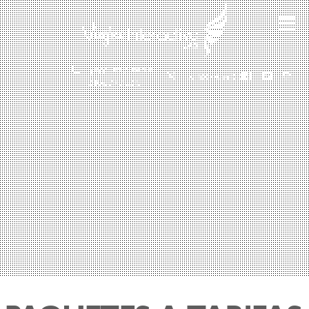
(601) 530 5586 -
3168785400
3168770630