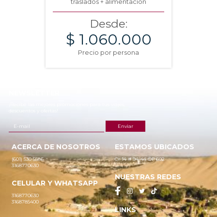
traslados + alimentación
Desde:
$ 1.060.000
Precio por persona
NEWSLETTER
¡Recibe las mejores promociones para tus viajes,
descuentos y ofertas!
ACERCA DE NOSOTROS
ESTAMOS UBICADOS
(601) 530 5586
Cr 14 # 94-44 OF 602
3168770630
NUESTRAS REDES
CELULAR Y WHATSAPP
3168770630
3168785400
LINKS