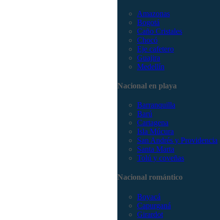
Amazonas
Bogotá
Caño Cristales
Chocó
Eje cafetero
Guajira
Medellín
Nacional en playa
Barranquilla
Barú
Cartagena
Isla Múcura
San Andrés y Providencia
Santa Marta
Tolú y coveñas
Nacional romántico
Boyacá
Capurganá
Girardot