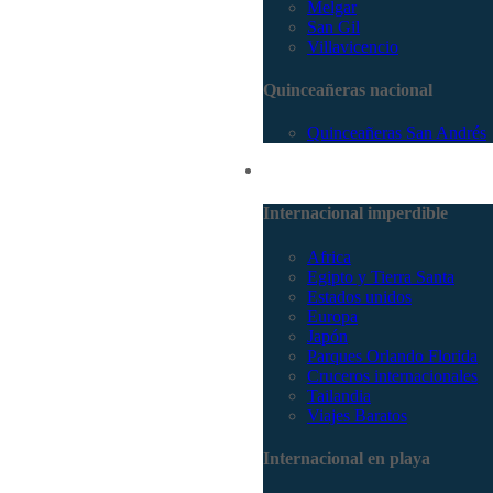
Melgar
San Gil
Villavicencio
Quinceañeras nacional
Quinceañeras San Andrés
Internacional
Internacional imperdible
Africa
Egipto y Tierra Santa
Estados unidos
Europa
Japón
Parques Orlando Florida
Cruceros internacionales
Tailandia
Viajes Baratos
Internacional en playa