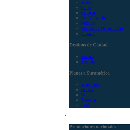
Aruba
Cuba
Curacao
Isla Margarita
México
República Dominicana
Panamá
Destinos de Ciudad
Europa
Turquía
Planes a Suramérica
Argentina
Bolivia
Brasil
Ecuador
Perú
Promociones
Promociones nacionales