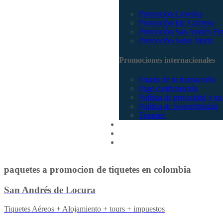
Promocion Coveñas
Promoción Eje Cafetero
Promoción San Andrés Fi
Promoción Santa Marta
Promociones internacionales
Estado de tu transacción
Pago confirmación
Política de privacidad y tr
Política de Sostenibilidad
Tiquetes
Cotizar
Vuelos
Contactenos
paquetes a promocion de tiquetes en colombia
San Andrés de Locura
Tiquetes Aéreos + Alojamiento + tours + impuestos