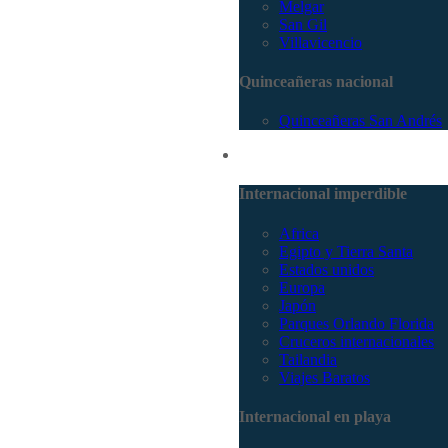
Melgar
San Gil
Villavicencio
Quinceañeras nacional
Quinceañeras San Andrés
Internacional
Internacional imperdible
Africa
Egipto y Tierra Santa
Estados unidos
Europa
Japón
Parques Orlando Florida
Cruceros internacionales
Tailandia
Viajes Baratos
Internacional en playa