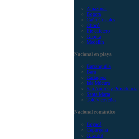
Amazonas
Bogotá
Caño Cristales
Chocó
Eje cafetero
Guajira
Medellín
Nacional en playa
Barranquilla
Barú
Cartagena
Isla Múcura
San Andrés y Providencia
Santa Marta
Tolú y coveñas
Nacional romántico
Boyacá
Capurganá
Girardot