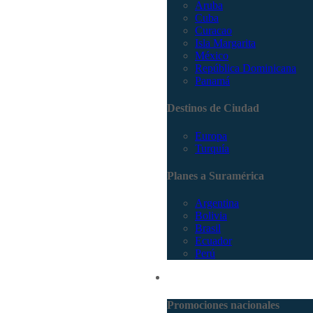
Aruba
Cuba
Curacao
Isla Margarita
México
República Dominicana
Panamá
Destinos de Ciudad
Europa
Turquía
Planes a Suramérica
Argentina
Bolivia
Brasil
Ecuador
Perú
Promociones
Promociones nacionales