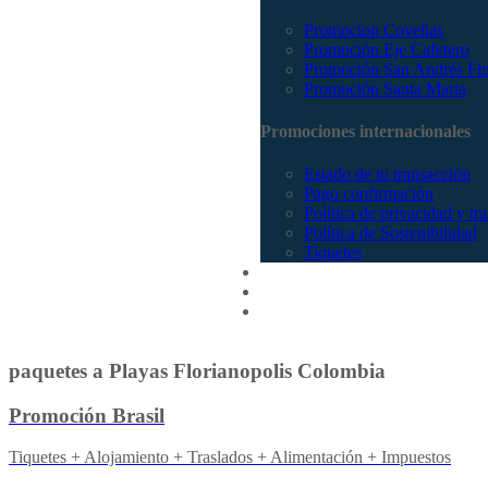
Promocion Coveñas
Promoción Eje Cafetero
Promoción San Andrés Fi
Promoción Santa Marta
Promociones internacionales
Estado de tu transacción
Pago confirmación
Política de privacidad y tr
Política de Sostenibilidad
Tiquetes
Cotizar
Vuelos
Contactenos
paquetes a Playas Florianopolis Colombia
Promoción Brasil
Tiquetes + Alojamiento + Traslados + Alimentación + Impuestos