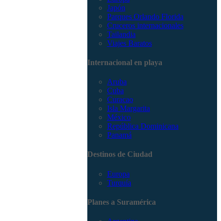
Japón
Parques Orlando Florida
Cruceros internacionales
Tailandia
Viajes Baratos
Internacional en playa
Aruba
Cuba
Curacao
Isla Margarita
México
República Dominicana
Panamá
Destinos de Ciudad
Europa
Turquía
Planes a Suramérica