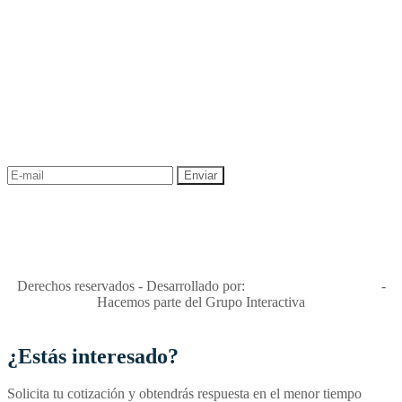
NEWSLETTER
¡Recibe las mejores promociones para tus viajes,
descuentos y ofertas!
"Viajes Interactiva SAS - Nit 900.460.613-2, amiga de los niños y
niñas y enemiga de su explotación y de su abuso sexual."
Apóyamos la ley 679 que penaliza estos delitos en Colombia"
RNT No. 26346
Derechos reservados - Desarrollado por:
T&T Interactiva S.A.S
-
Hacemos parte del Grupo Interactiva
¿Estás interesado?
Solicita tu cotización y obtendrás respuesta en el menor tiempo