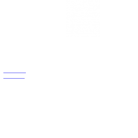
Estamos
ubicados
Cr 14 # 94-
44 OF 602