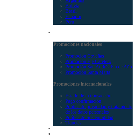
Argentina
Bolivia
Brasil
Ecuador
Perú
Promociones
Promociones nacionales
Promocion Coveñas
Promoción Eje Cafetero
Promoción San Andrés Fin de Año
Promoción Santa Marta
Promociones internacionales
Estado de tu transacción
Pago confirmación
Política de privacidad y tratamiento
de los datos personales
Política de Sostenibilidad
Tiquetes
Cotizar
Vuelos