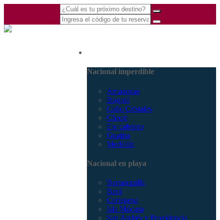
(601) 530 5586 -
Nacional
3168770630
3168785400
Nacional imperdible
Amazonas
Bogotá
Caño Cristales
Chocó
Eje cafetero
Guajira
Medellín
Nacional en playa
Barranquilla
Barú
Cartagena
Isla Múcura
San Andrés y Providencia