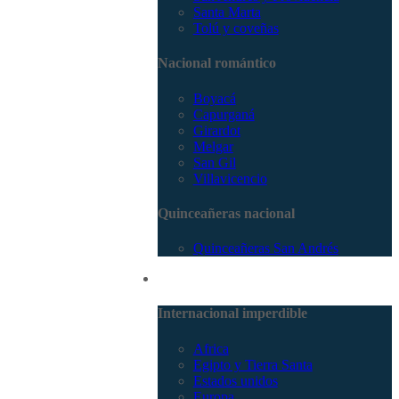
Santa Marta
Tolú y coveñas
Nacional romántico
Boyacá
Capurganá
Girardot
Melgar
San Gil
Villavicencio
Quinceañeras nacional
Quinceañeras San Andrés
Internacional
Internacional imperdible
Africa
Egipto y Tierra Santa
Estados unidos
Europa