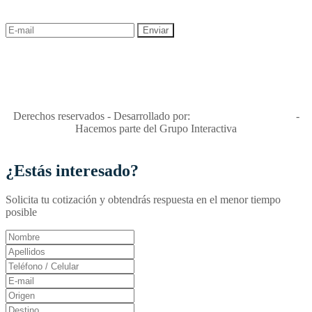
descuentos y ofertas!
"Viajes Interactiva SAS - Nit 900.460.613-2, amiga de los niños y
niñas y enemiga de su explotación y de su abuso sexual."
Apóyamos la ley 679 que penaliza estos delitos en Colombia"
RNT No. 26346
Derechos reservados - Desarrollado por:
T&T Interactiva S.A.S
-
Hacemos parte del Grupo Interactiva
¿Estás interesado?
Solicita tu cotización y obtendrás respuesta en el menor tiempo
posible