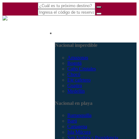
(601) 530 5586 -
Nacional
3168770630
3168785400
Nacional imperdible
Amazonas
Bogotá
Caño Cristales
Chocó
Eje cafetero
Guajira
Medellín
Nacional en playa
Barranquilla
Barú
Cartagena
Isla Múcura
San Andrés y Providencia