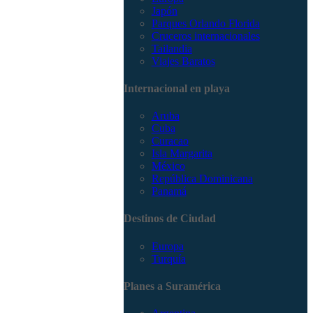
Japón
Parques Orlando Florida
Cruceros internacionales
Tailandia
Viajes Baratos
Internacional en playa
Aruba
Cuba
Curacao
Isla Margarita
México
República Dominicana
Panamá
Destinos de Ciudad
Europa
Turquía
Planes a Suramérica