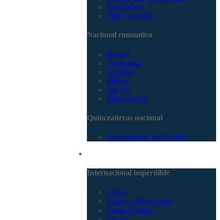
Santa Marta
Tolú y coveñas
Nacional romántico
Boyacá
Capurganá
Girardot
Melgar
San Gil
Villavicencio
Quinceañeras nacional
Quinceañeras San Andrés
Internacional
Internacional imperdible
Africa
Egipto y Tierra Santa
Estados unidos
Europa