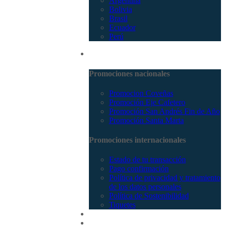
Argentina
Bolivia
Brasil
Ecuador
Perú
Promociones
Promociones nacionales
Promocion Coveñas
Promoción Eje Cafetero
Promoción San Andrés Fin de Año
Promoción Santa Marta
Promociones internacionales
Estado de tu transacción
Pago confirmación
Política de privacidad y tratamiento
de los datos personales
Política de Sostenibilidad
Tiquetes
Cotizar
Vuelos