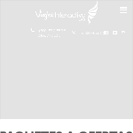
(601) 530 5586 -
3168785400
3168770630