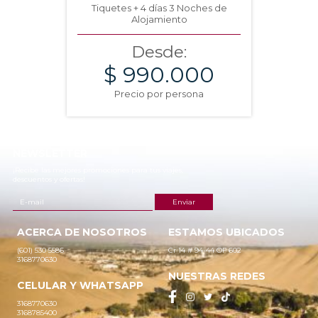
Tiquetes + 4 días 3 Noches de
Alojamiento
Desde:
$ 990.000
Precio por persona
NEWSLETTER
¡Recibe las mejores promociones para tus viajes,
descuentos y ofertas!
ACERCA DE NOSOTROS
ESTAMOS UBICADOS
(601) 530 5586
Cr 14 # 94-44 OF 602
3168770630
NUESTRAS REDES
CELULAR Y WHATSAPP
3168770630
3168785400