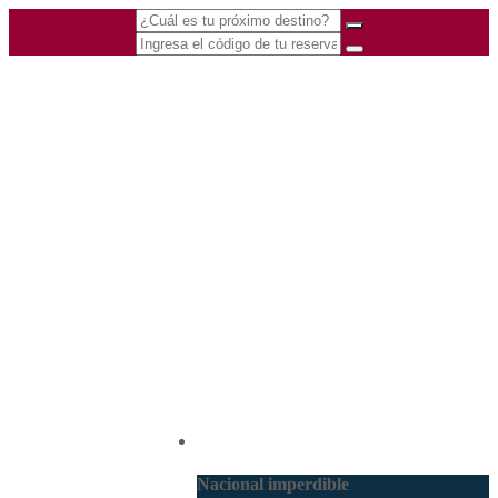
(601) 530 5586 -
Nacional
3168770630
3168785400
Nacional imperdible