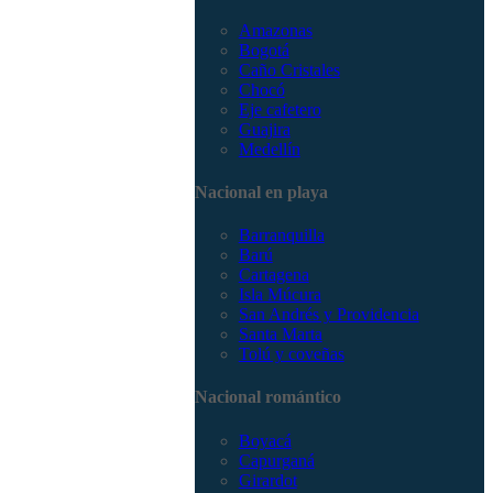
Amazonas
Bogotá
Caño Cristales
Chocó
Eje cafetero
Guajira
Medellín
Nacional en playa
Barranquilla
Barú
Cartagena
Isla Múcura
San Andrés y Providencia
Santa Marta
Tolú y coveñas
Nacional romántico
Boyacá
Capurganá
Girardot