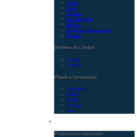
Aruba
Cuba
Curacao
Isla Margarita
México
República Dominicana
Panamá
Destinos de Ciudad
Europa
Turquía
Planes a Suramérica
Argentina
Bolivia
Brasil
Ecuador
Perú
Promociones
Promociones nacionales