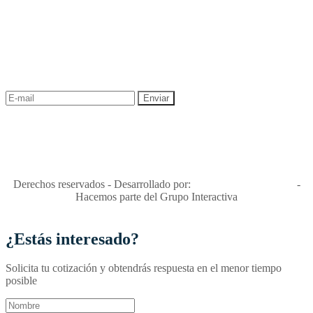
NEWSLETTER
¡Recibe las mejores promociones para tus viajes,
descuentos y ofertas!
"Viajes Interactiva SAS - Nit 900.460.613-2, amiga de los niños y
niñas y enemiga de su explotación y de su abuso sexual."
Apóyamos la ley 679 que penaliza estos delitos en Colombia"
RNT No. 26346
Derechos reservados - Desarrollado por:
T&T Interactiva S.A.S
-
Hacemos parte del Grupo Interactiva
¿Estás interesado?
Solicita tu cotización y obtendrás respuesta en el menor tiempo
posible