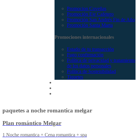
Promocion Coveñas
Promoción Eje Cafetero
Promoción San Andrés Fin de Año
Promoción Santa Marta
Promociones internacionales
Estado de tu transacción
Pago confirmación
Política de privacidad y tratamiento
de los datos personales
Política de Sostenibilidad
Tiquetes
Cotizar
Vuelos
Contactenos
paquetes a noche romantica melgar
Plan romántico Melgar
1 Noche romantica + Cena romantica + spa