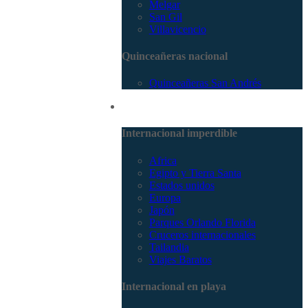
Melgar
San Gil
Villavicencio
Quinceañeras nacional
Quinceañeras San Andrés
Internacional
Internacional imperdible
Africa
Egipto y Tierra Santa
Estados unidos
Europa
Japón
Parques Orlando Florida
Cruceros internacionales
Tailandia
Viajes Baratos
Internacional en playa